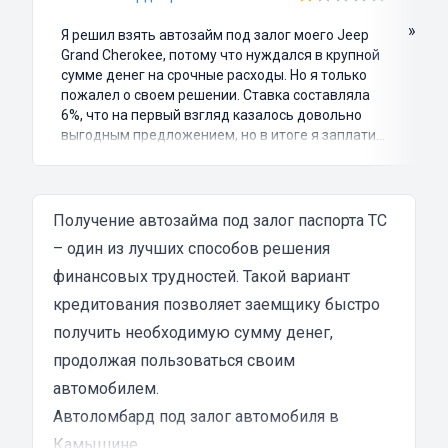
»
Я решил взять автозайм под залог моего Jeep
Grand Cherokee, потому что нуждался в крупной
сумме денег на срочные расходы. Но я только
пожалел о своем решении. Ставка составляла
6%, что на первый взгляд казалось довольно
выгодным предложением, но в итоге я заплатил
куда больше, чем занимал. Не говоря уже о том,
что процесс оформления займа был крайне
затянутым и занял много времени и усилий.
Никакого профессионализма и
Получение автозайма под залог паспорта ТС
клиентоориентированности я там не встретил.
– один из лучших способов решения
Разочарование и раздражение - это все, что я
финансовых трудностей. Такой вариант
испытал в результате этого кредита...
кредитования позволяет заемщику быстро
получить необходимую сумму денег,
продолжая пользоваться своим
автомобилем.
Автоломбард под залог автомобиля в
Камышине