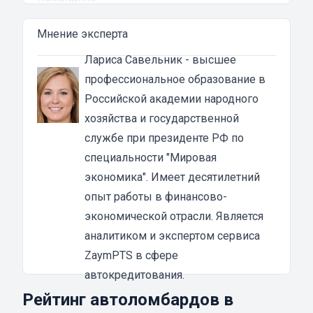
Автоломбард представляет собой кредитное
Мнение эксперта
учреждение, которое выдает денежные
ссуды под залог паспорта ТС или самого
Лариса Савельник
- высшее
автомобиля. В роли актива в таком
профессиональное образование в
ломбарде выступает машина. Сумма
Российской академии народного
автозайма зависит от марки, модели и
хозяйства и государственной
возраста автотранспорта. В каждом случае
службе при президенте РФ по
она устанавливается индивидуально после
специальности "Мировая
осмотра машины оценщиком и зависит от
экономика". Имеет десятилетний
вида кредита:
опыт работы в финансово-
под залог ПТС {{ toponym_name }}
– от 70 до
экономической отрасли. Является
80% от рыночной стоимости машины;
аналитиком и экспертом сервиса
под залог автомобиля
– до 90% от стоимости
ZaymPTS в сфере
транспортного средства.
автокредитования.
Если вы решили воспользоваться услугой
Рейтинг автоломбардов в
займа в автоломбарде, то машиной вы