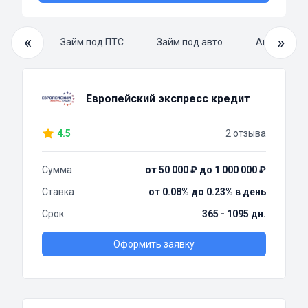
«
»
й займ
Займ под ПТС
Займ под авто
Автоломба
Европейский экспресс кредит
4.5
2 отзыва
Сумма
от 50 000 ₽ до 1 000 000 ₽
Ставка
от 0.08% до 0.23% в день
Срок
365 - 1095 дн.
Оформить заявку