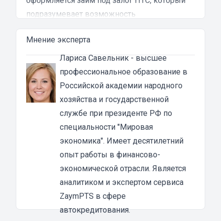
оформляется
займ под залог ПТС
, который
подразумевает возможность
эксплуатировать транспортное средство на
Мнение эксперта
период финансирования.
Взять займ в автоломбарде под автомобиль
Лариса Савельник
- высшее
можно без справки о доходах и поручителей.
профессиональное образование в
Особенностью такого вида кредитования
Российской академии народного
является то, что ломбард выдает займы с
хозяйства и государственной
плохой кредитной историей и наличием
службе при президенте РФ по
просрочек.
специальности "Мировая
Заемщик может получить до 80% от
экономика". Имеет десятилетний
оценочной стоимости автомобиля. В
опыт работы в финансово-
качестве залога может выступать любой
экономической отрасли. Является
транспорт, от мотоцикла до спецтехники. Но
аналитиком и экспертом сервиса
большей популярностью пользуются
ZaymPTS в сфере
легковые и грузовые машины.
автокредитования.