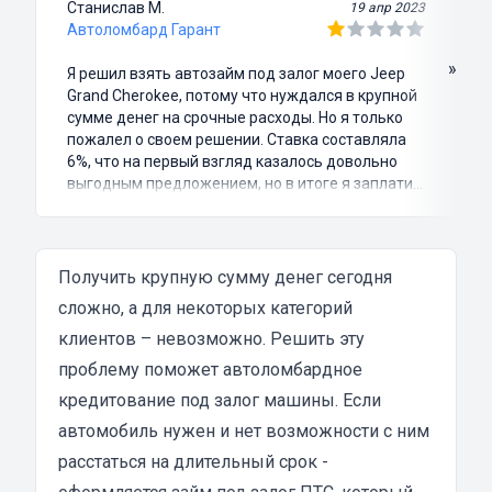
Станислав М.
19 апр 2023
Автоломбард Гарант
»
Я решил взять автозайм под залог моего Jeep
Grand Cherokee, потому что нуждался в крупной
сумме денег на срочные расходы. Но я только
пожалел о своем решении. Ставка составляла
6%, что на первый взгляд казалось довольно
выгодным предложением, но в итоге я заплатил
куда больше, чем занимал. Не говоря уже о том,
что процесс оформления займа был крайне
затянутым и занял много времени и усилий.
Никакого профессионализма и
Получить крупную сумму денег сегодня
клиентоориентированности я там не встретил.
сложно, а для некоторых категорий
Разочарование и раздражение - это все, что я
клиентов – невозможно. Решить эту
испытал в результате этого кредита...
проблему поможет автоломбардное
кредитование под залог машины. Если
автомобиль нужен и нет возможности с ним
расстаться на длительный срок -