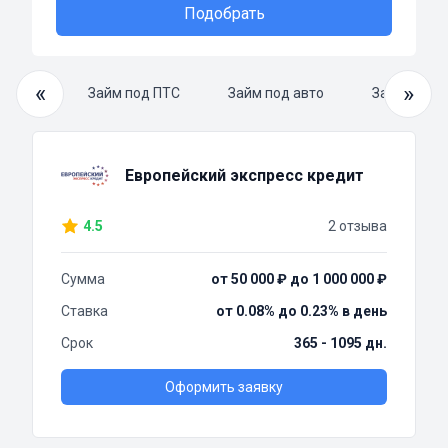
Подобрать
«
»
й займ
Займ под ПТС
Займ под авто
Займ нали
Европейский экспресс кредит
4.5
2 отзыва
Сумма
от 50 000 ₽ до 1 000 000 ₽
Ставка
от 0.08% до 0.23% в день
Срок
365 - 1095 дн.
Оформить заявку