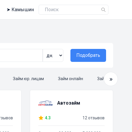
➤
Камышин
Подобрать
»
Займ юр. лицам
Займ онлайн
Займ круглосуто
Автозайм
тзывов
4.3
12 отзывов