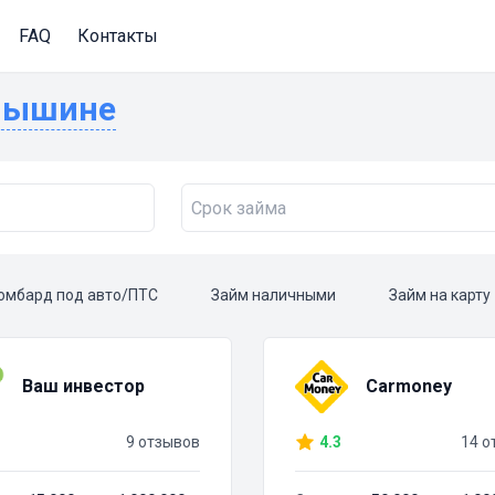
FAQ
Контакты
амышине
омбард под авто/ПТС
Займ наличными
Займ на карту
Ваш инвестор
Carmoney
9 отзывов
4.3
14 о