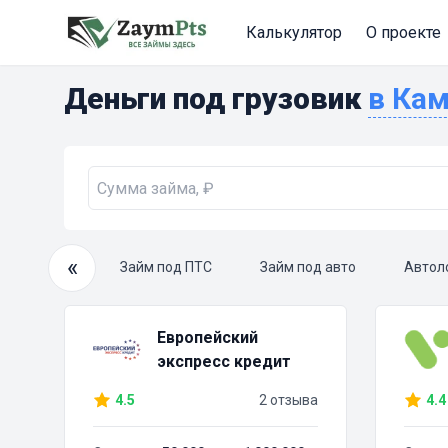
Калькулятор
О проекте
Деньги под грузовик
в К
«
очный займ
Займ под ПТС
Займ под авто
Автол
Европейский
экспресс кредит
4.5
2 отзыва
4.4