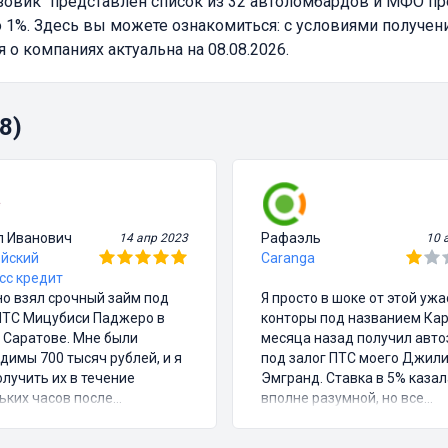
зовик"
представлен список из 32 автоломбардов и МФО п
1%. Здесь вы можете ознакомиться: с условиями получени
 компаниях актуальна на 08.08.2026.
8)
л Иванович
Рафаэль
14 апр 2023
10 
йский
Caranga
сс кредит
о взял срочный займ под
Я просто в шоке от этой уж
ПТС Мицубиси Паджеро в
конторы под названием Кар
 Саратове. Мне были
месяца назад получил авт
димы 700 тысяч рублей, и я
под залог ПТС моего Джил
олучить их в течение
Эмгранд. Ставка в 5% казал
ьких часов после
вполне разумной, но все
ания договора. Процентная
остальное было полным
 составила 6%, что я считаю
кошмаром. Они не предупр