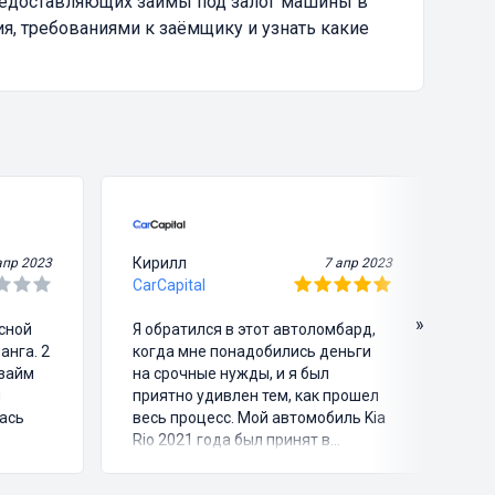
редоставляющих займы под залог машины в
я, требованиями к заёмщику и узнать какие
Кирилл
Ви
апр 2023
7 апр 2023
CarCapital
Ca
»
асной
Я обратился в этот автоломбард,
Я 
анга. 2
когда мне понадобились деньги
че
озайм
на срочные нужды, и я был
зв
и
приятно удивлен тем, как прошел
пр
ась
весь процесс. Мой автомобиль Kia
мо
Rio 2021 года был принят в
ег
ломбард на оценку, после чего я
ма
едили
получил займ на основе его
до