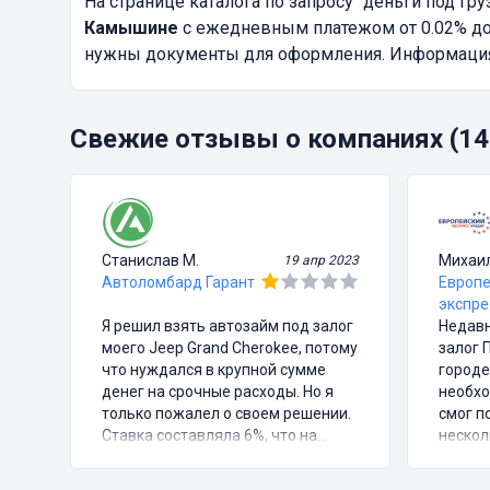
На странице каталога по запросу
"деньги под гру
Камышине
с ежедневным платежом от 0.02% до 
нужны документы для оформления. Информация о
Свежие отзывы о компаниях (14
Станислав М.
Михаи
19 апр 2023
Автоломбард Гарант
Европе
экспре
Я решил взять автозайм под залог
Недавн
моего Jeep Grand Cherokee, потому
залог 
что нуждался в крупной сумме
городе
денег на срочные расходы. Но я
необхо
только пожалел о своем решении.
смог п
Ставка составляла 6%, что на
нескол
первый взгляд казалось довольно
подпис
выгодным предложением, но в
ставка