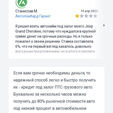
Станислав М.
19 апр 2023
Автоломбард Гарант
»
Я решил взять автозайм под залог моего Jeep
Grand Cherokee, потому что нуждался в крупной
сумме денег на срочные расходы. Но я только
пожалел о своем решении. Ставка составляла
6%, что на первый взгляд казалось довольно
выгодным предложением, но в итоге я заплатил
куда больше, чем занимал. Не говоря уже о том,
что процесс оформления займа был крайне
затянутым и занял много времени и усилий.
Никакого профессионализма и
Если вам срочно необходимы деньги, то
клиентоориентированности я там не встретил.
надежный способ легко и быстро получить
Разочарование и раздражение - это все, что я
их - кредит под залог ПТС грузового авто.
испытал в результате этого кредита...
Буквально за несколько часов можно
получить до 80% рыночной стоимости авто
под низкий процент в автомобильном