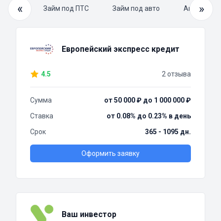
«
»
й займ
Займ под ПТС
Займ под авто
Автоломба
Европейский экспресс кредит
4.5
2 отзыва
Сумма
от 50 000 ₽ до 1 000 000 ₽
Ставка
от 0.08% до 0.23% в день
Срок
365 - 1095 дн.
Оформить заявку
Ваш инвестор