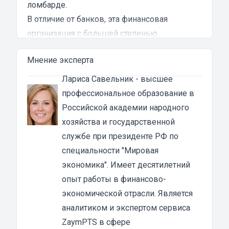
ломбарде.
В отличие от банков, эта финансовая
организация с большей степенью
вероятности одобрит решение по кредиту.
Мнение эксперта
Для получения
займа в автоломбардах
автовладельцу не нужно следующее:
Лариса Савельник
- высшее
иметь при себе справку о доходах;
профессиональное образование в
владеть положительной кредитной
Российской академии народного
историей;
хозяйства и государственной
искать поручителей.
службе при президенте РФ по
Финансовые компании получают прибыль
специальности "Мировая
на процентах, а залогом по кредиту служит
экономика". Имеет десятилетний
грузовой автомобиль заемщика.
опыт работы в финансово-
Как оформляется денежный займ под залог
экономической отрасли. Является
ПТС грузовика в Рыбинске
аналитиком и экспертом сервиса
МКК выдают автозайм под залог грузовых
ZaymPTS в сфере