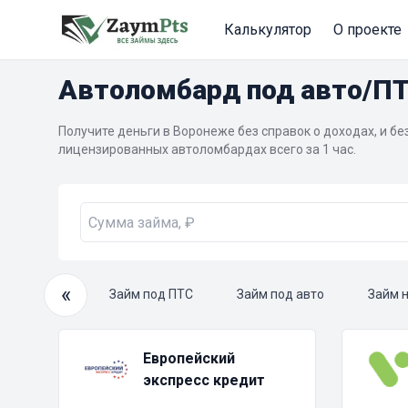
Калькулятор
О проекте
Автоломбард под авто/П
Получите деньги в Воронеже без справок о доходах, и бе
лицензированных автоломбардах всего за 1 час.
«
очный займ
Займ под ПТС
Займ под авто
Займ 
Европейский
экспресс кредит