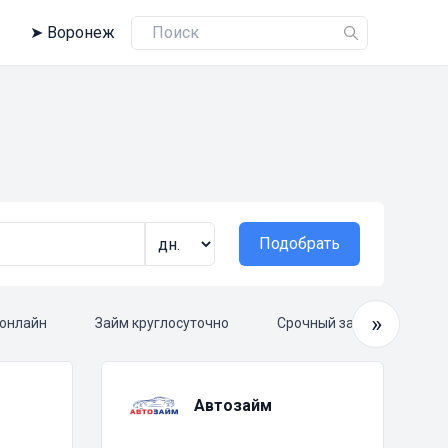
➤
Воронеж
Подобрать
»
 онлайн
Займ круглосуточно
Срочный займ
Зай
Автозайм