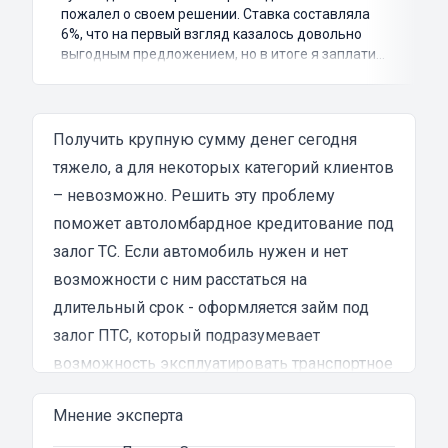
пожалел о своем решении. Ставка составляла
6%, что на первый взгляд казалось довольно
выгодным предложением, но в итоге я заплатил
куда больше, чем занимал. Не говоря уже о том,
что процесс оформления займа был крайне
затянутым и занял много времени и усилий.
Никакого профессионализма и
Получить крупную сумму денег сегодня
клиентоориентированности я там не встретил.
тяжело, а для некоторых категорий клиентов
Разочарование и раздражение - это все, что я
– невозможно. Решить эту проблему
испытал в результате этого кредита...
поможет автоломбардное кредитование под
залог ТС. Если автомобиль нужен и нет
возможности с ним расстаться на
длительный срок - оформляется
займ под
залог ПТС
, который подразумевает
возможность эксплуатировать транспортное
средство на период финансирования.
Мнение эксперта
Взять займ в автоломбарде под автомобиль
можно без справки о доходах и поручителей.