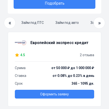
Подобрать
«
»
й займ
Займ под ПТС
Займ под авто
Займ нали
Европейский экспресс кредит
4.5
2 отзыва
Сумма
от 50 000 ₽ до 1 000 000 ₽
Ставка
от 0.08% до 0.23% в день
Срок
365 - 1095 дн.
Оформить заявку