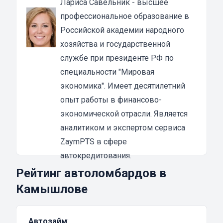
Лариса Савельник
- высшее
Особенностью такого вида кредитования
профессиональное образование в
является то, что ломбард выдает займы с
Российской академии народного
плохой кредитной историей и наличием
хозяйства и государственной
просрочек.
службе при президенте РФ по
Заемщик может получить до 80% от
специальности "Мировая
оценочной стоимости автомобиля. В
экономика". Имеет десятилетний
качестве залога может выступать любой
опыт работы в финансово-
транспорт, от мотоцикла до спецтехники. Но
экономической отрасли. Является
большей популярностью пользуются
аналитиком и экспертом сервиса
легковые и грузовые машины.
ZaymPTS в сфере
Многие ошибочно считают, что ломбардное
автокредитования.
кредитование несет в себе опасение
Рейтинг автоломбардов в
клиента потери залога, но это не так.
Камышлове
Автоломбард также заинтересован в
погашении займа, поэтому в случае
Автозайм
:
финансовых проблем всегда идет навстречу