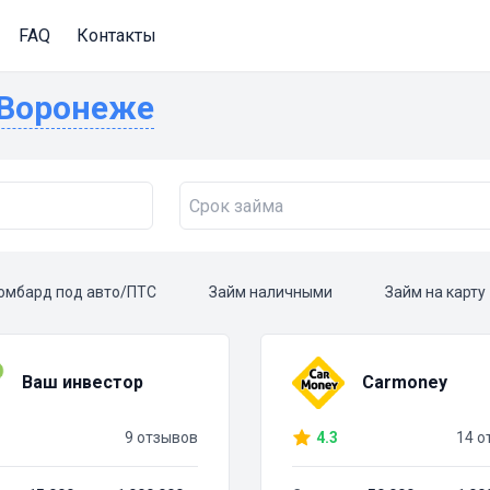
FAQ
Контакты
в Воронеже
омбард под авто/ПТС
Займ наличными
Займ на карту
Ваш инвестор
Carmoney
9 отзывов
4.3
14 о