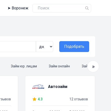
➤
Воронеж
Подобрать
»
Займ юр. лицам
Займ онлайн
Займ круглосуто
Автозайм
тзывов
4.3
12 отзывов