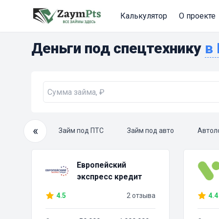
Калькулятор
О проекте
Деньги под спецтехнику
«
очный займ
Займ под ПТС
Займ под авто
Автол
Европейский
экспресс кредит
4.5
2 отзыва
4.4