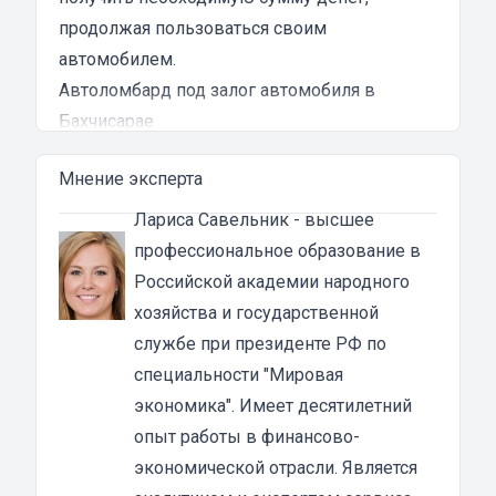
продолжая пользоваться своим
автомобилем.
Автоломбард под залог автомобиля в
Бахчисарае
Автоломбард представляет собой кредитное
Мнение эксперта
учреждение, которое выдает денежные
ссуды под залог паспорта ТС или самого
Лариса Савельник
- высшее
автомобиля. В роли актива в таком
профессиональное образование в
ломбарде выступает автотранспорт. Сумма
Российской академии народного
автозайма зависит от марки, модели и
хозяйства и государственной
возраста автотранспорта. В каждом случае
службе при президенте РФ по
она устанавливается индивидуально после
специальности "Мировая
осмотра машины оценщиком и зависит от
экономика". Имеет десятилетний
вида кредита:
опыт работы в финансово-
под залог ПТС {{ toponym_name }}
– от 70 до
экономической отрасли. Является
80% от рыночной стоимости машины;