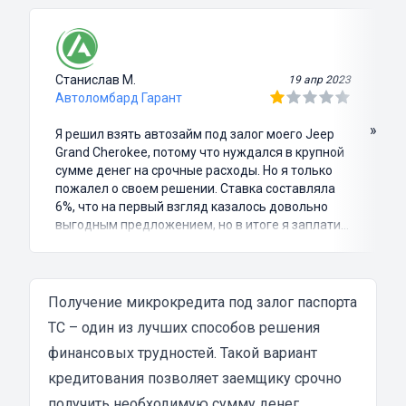
Станислав М.
19 апр 2023
Автоломбард Гарант
»
Я решил взять автозайм под залог моего Jeep
Grand Cherokee, потому что нуждался в крупной
сумме денег на срочные расходы. Но я только
пожалел о своем решении. Ставка составляла
6%, что на первый взгляд казалось довольно
выгодным предложением, но в итоге я заплатил
куда больше, чем занимал. Не говоря уже о том,
что процесс оформления займа был крайне
затянутым и занял много времени и усилий.
Никакого профессионализма и
Получение микрокредита под залог паспорта
клиентоориентированности я там не встретил.
ТС – один из лучших способов решения
Разочарование и раздражение - это все, что я
финансовых трудностей. Такой вариант
испытал в результате этого кредита...
кредитования позволяет заемщику срочно
получить необходимую сумму денег,