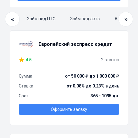
«
»
й займ
Займ под ПТС
Займ под авто
Автоломба
Европейский экспресс кредит
4.5
2 отзыва
Сумма
от 50 000 ₽ до 1 000 000 ₽
Ставка
от 0.08% до 0.23% в день
Срок
365 - 1095 дн.
Оформить заявку