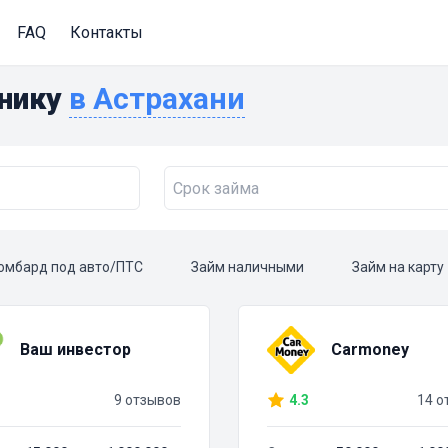
FAQ
Контакты
хнику
в Астрахани
омбард под авто/ПТС
Займ наличными
Займ на карту
Ваш инвестор
Carmoney
9 отзывов
4.3
14 о