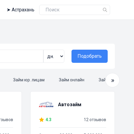
➤
Астрахань
Подобрать
»
Займ юр. лицам
Займ онлайн
Займ круглосуто
Автозайм
тзывов
4.3
12 отзывов