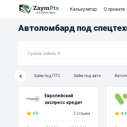
Калькулятор
О проекте
Автоломбард под спецте
«
очный займ
Займ под ПТС
Займ под авто
Автол
Европейский
экспресс кредит
4.5
2 отзыва
4.4