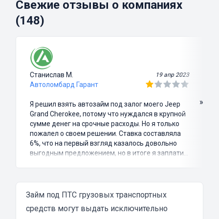
Свежие отзывы о компаниях
(148)
Станислав М.
19 апр 2023
Автоломбард Гарант
»
Я решил взять автозайм под залог моего Jeep
Grand Cherokee, потому что нуждался в крупной
сумме денег на срочные расходы. Но я только
пожалел о своем решении. Ставка составляла
6%, что на первый взгляд казалось довольно
выгодным предложением, но в итоге я заплатил
куда больше, чем занимал. Не говоря уже о том,
что процесс оформления займа был крайне
затянутым и занял много времени и усилий.
Никакого профессионализма и
Займ под ПТС грузовых транспортных
клиентоориентированности я там не встретил.
средств могут выдать исключительно
Разочарование и раздражение - это все, что я