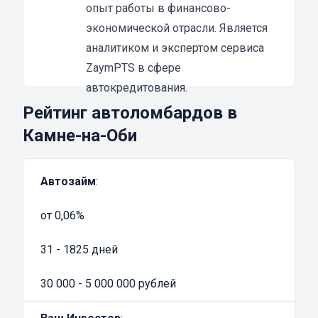
предоставить до 80% от оценочной
опыт работы в финансово-
стоимости транспортного средства. Главная
экономической отрасли. Является
особенность заключается в возможности
аналитиком и экспертом сервиса
продолжать эксплуатацию автомобиля и
ZaymPTS в сфере
зарабатывать – если авто является
автокредитования.
основным источником дохода.
Рейтинг автоломбардов в
При выборе программы кредитования,
Камне-на-Оби
предусматривающей залог ТС, размер
денежного займа достигает 90% от реальной
Автозайм
:
рыночной стоимости. Но в таком случае
возникает необходимость оставить
от 0,06%
средство передвижения на специально
оборудованной бесплатной стоянке
31 - 1825 дней
автоломбарда. Возврат осуществляется
исключительно по факту погашения
30 000 - 5 000 000 рублей
долговых обязательств перед кредитором.