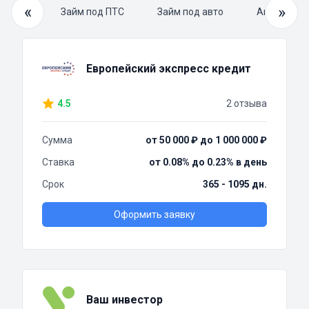
«
»
й займ
Займ под ПТС
Займ под авто
Автоломба
Европейский экспресс кредит
4.5
2 отзыва
Сумма
от 50 000 ₽ до 1 000 000 ₽
Ставка
от 0.08% до 0.23% в день
Срок
365 - 1095 дн.
Оформить заявку
Ваш инвестор