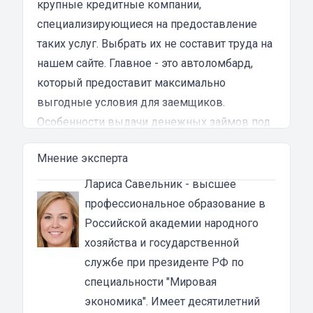
крупные кредитные компании,
испытал в результате этого кредита...
специализирующиеся на предоставление
таких услуг. Выбрать их не составит труда на
нашем сайте. Главное - это автоломбард,
который предоставит максимально
выгодные условия для заемщиков.
Особенности выдачи денежных займов под
залог ПТС грузовых авто в Камне-на-Оби
Мнение эксперта
Кредитование в автоломбардах
осуществляется по двум направлениям: под
Лариса Савельник
- высшее
залог ПТС или грузового авто. Поэтому
профессиональное образование в
каждый может самостоятельно определить
Российской академии народного
для себя оптимальные условия,
хозяйства и государственной
отталкиваясь от ситуации. В случае
службе при президенте РФ по
заключения договора под ПТС,
специальности "Мировая
коммерческая организация готов
экономика". Имеет десятилетний