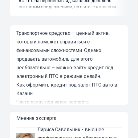
6%, что на первый взгляд казалось довольно
выгодным предложением, но в итоге я заплатил
куда больше, чем занимал. Не говоря уже о том,
что процесс оформления займа был крайне
затянутым и занял много времени и усилий.
Никакого профессионализма и
Транспортное средство – ценный актив,
клиентоориентированности я там не встретил.
который поможет справиться с
Разочарование и раздражение - это все, что я
финансовыми сложностями. Однако
испытал в результате этого кредита...
продавать автомобиль для этого
необязательно – можно взять кредит под
электронный ПТС в режиме онлайн.
Как оформить кредит под залог ПТС авто в
Казани
Часто ссуду под залог паспорта
транспортного средства путают с
Мнение эксперта
классическим займом, где предметом
залога выступает непосредственно
Лариса Савельник
- высшее
автомобиль. Разница между продуктами