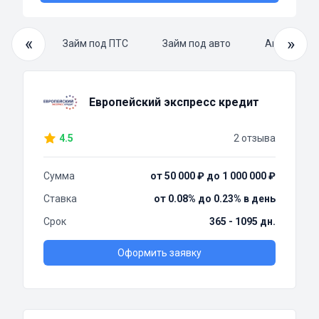
«
»
й займ
Займ под ПТС
Займ под авто
Автоломба
Европейский экспресс кредит
4.5
2 отзыва
Сумма
от 50 000 ₽ до 1 000 000 ₽
Ставка
от 0.08% до 0.23% в день
Срок
365 - 1095 дн.
Оформить заявку