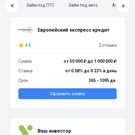
«
»
й займ
Займ под ПТС
Займ под авто
Автоломба
Европейский экспресс кредит
4.5
2 отзыва
Сумма
от 50 000 ₽ до 1 000 000 ₽
Ставка
от 0.08% до 0.23% в день
Срок
365 - 1095 дн.
Оформить заявку
Ваш инвестор