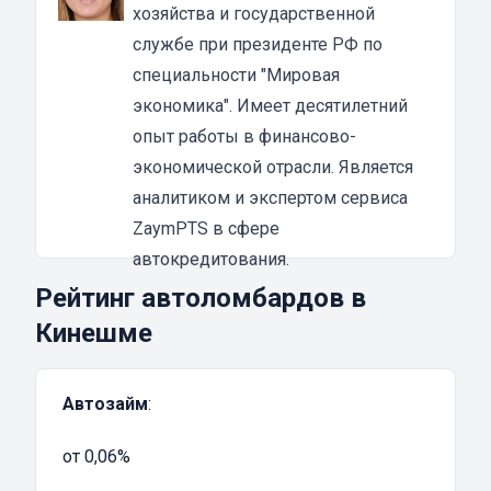
должно быть собственностью заёмщика,
хозяйства и государственной
этот факт необходимо подтвердить
службе при президенте РФ по
документально. Важно, чтобы на автомобиль
специальности "Мировая
не был наложен арест или иные
экономика". Имеет десятилетний
ограничения. Также нельзя закладывать
опыт работы в финансово-
одно и то же ТС под залог в разных
экономической отрасли. Является
автоломбардах
.
аналитиком и экспертом сервиса
К заёмщику тоже предъявляются
ZaymPTS в сфере
требования. Он должен быть
автокредитования.
совершеннолетним и дееспособным. Иметь
Рейтинг автоломбардов в
водительское удостоверение не
Кинешме
обязательно, достаточно будет права
собственности на грузовик. Подтверждать
Автозайм
:
свои доходы не требуется, как и иметь
официальное место работы. Оставляя в
от 0,06%
залог авто, не нужно привлекать к