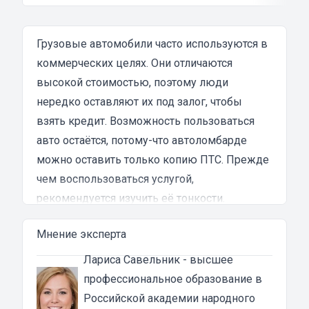
что процесс оформления займа был крайне
затянутым и занял много времени и усилий.
Никакого профессионализма и
Грузовые автомобили часто используются в
клиентоориентированности я там не встретил.
коммерческих целях. Они отличаются
Разочарование и раздражение - это все, что я
высокой стоимостью, поэтому люди
испытал в результате этого кредита...
нередко оставляют их под залог, чтобы
взять кредит. Возможность пользоваться
авто остаётся, потому-что автоломбарде
можно оставить только копию ПТС. Прежде
чем воспользоваться услугой,
рекомендуется изучить её тонкости.
Особенности займов под ПТС под грузовые
Мнение эксперта
авто в Кинешме
Грузовым транспортом считаются
Лариса Савельник
- высшее
автомобили категорий B, C и их
профессиональное образование в
подкатегории. Транспортное средство
Российской академии народного