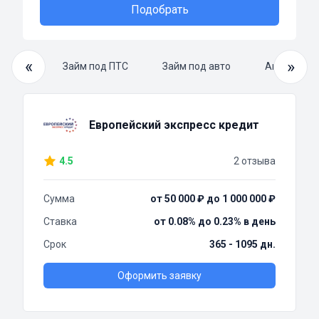
Подобрать
«
»
й займ
Займ под ПТС
Займ под авто
Автоломба
Европейский экспресс кредит
4.5
2 отзыва
Сумма
от 50 000 ₽ до 1 000 000 ₽
Ставка
от 0.08% до 0.23% в день
Срок
365 - 1095 дн.
Оформить заявку