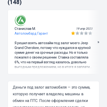
(148)
Станислав М.
19 апр 2023
Автоломбард Гарант
»
Я решил взять автозайм под залог моего Jeep
Grand Cherokee, потому что нуждался в крупной
сумме денег на срочные расходы. Но я только
пожалел о своем решении. Ставка составляла
6%, что на первый взгляд казалось довольно
выгодным предложением, но в итоге я заплатил
куда больше, чем занимал. Не говоря уже о том,
что процесс оформления займа был крайне
затянутым и занял много времени и усилий.
Никакого профессионализма и
Деньги под залог автомобиля — это сумма,
клиентоориентированности я там не встретил.
которую получает владелец машины в
Разочарование и раздражение - это все, что я
обмен на ПТС. После оформления сделки
испытал в результате этого кредита...