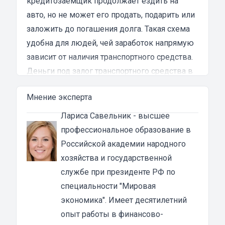
кредитозаемщик продолжает ездить на
авто, но не может его продать, подарить или
заложить до погашения долга. Такая схема
удобна для людей, чей заработок напрямую
зависит от наличия транспортного средства.
Деньги под залог транспортного средства в
Алексине
Мнение эксперта
Собирать документы для получения
банковского кредита и неделями ждать
Лариса Савельник
- высшее
рассмотрения заявки — не самое приятное
профессиональное образование в
занятие. Если есть возможность ускорить
Российской академии народного
процесс, ей стоит воспользоваться. Такую
хозяйства и государственной
возможность предоставляет автоломбард,
службе при президенте РФ по
который выдаст вам необходимую сумму
специальности "Мировая
денежных средств под залог вашего ТС.
экономика". Имеет десятилетний
В каких случаях необходим денежный займ
опыт работы в финансово-