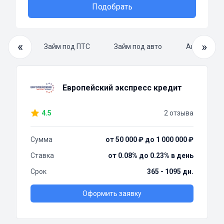
Подобрать
«
»
й займ
Займ под ПТС
Займ под авто
Автоломба
Европейский экспресс кредит
4.5
2 отзыва
Сумма
от 50 000 ₽ до 1 000 000 ₽
Ставка
от 0.08% до 0.23% в день
Срок
365 - 1095 дн.
Оформить заявку