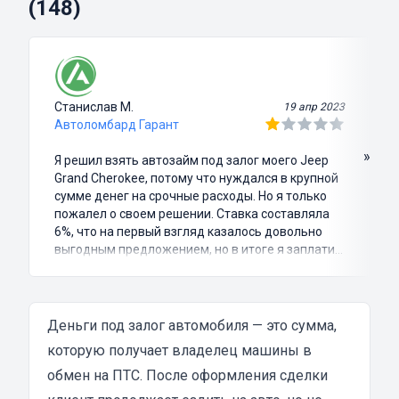
(148)
Станислав М.
19 апр 2023
Автоломбард Гарант
»
Я решил взять автозайм под залог моего Jeep
Grand Cherokee, потому что нуждался в крупной
сумме денег на срочные расходы. Но я только
пожалел о своем решении. Ставка составляла
6%, что на первый взгляд казалось довольно
выгодным предложением, но в итоге я заплатил
куда больше, чем занимал. Не говоря уже о том,
что процесс оформления займа был крайне
затянутым и занял много времени и усилий.
Никакого профессионализма и
Деньги под залог автомобиля — это сумма,
клиентоориентированности я там не встретил.
которую получает владелец машины в
Разочарование и раздражение - это все, что я
обмен на ПТС. После оформления сделки
испытал в результате этого кредита...