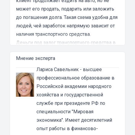
клиент продолжает ездить на авто, но не
может его продать, подарить или заложить
до погашения долга. Такая схема удобна для
людей, чей заработок напрямую зависит от
наличия транспортного средства.
Деньги под залог транспортного средства в
Тайге
Мнение эксперта
Собирать документы для получения
банковского кредита и неделями ждать
Лариса Савельник
- высшее
рассмотрения заявки — не самое приятное
профессиональное образование в
занятие. Если есть возможность ускорить
Российской академии народного
процесс, ей стоит воспользоваться. Такую
хозяйства и государственной
возможность предоставляет автоломбард,
службе при президенте РФ по
который выдаст вам необходимую сумму
специальности "Мировая
денежных средств под залог вашего ТС.
экономика". Имеет десятилетний
В каких случаях необходим денежный займ
опыт работы в финансово-