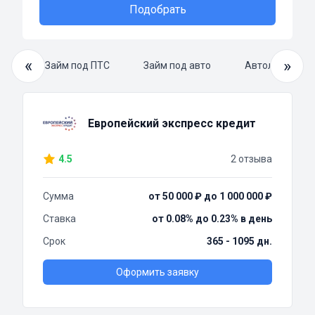
Подобрать
«
»
айм
Займ под ПТС
Займ под авто
Автоломбард 
Европейский экспресс кредит
4.5
2 отзыва
Сумма
от 50 000 ₽ до 1 000 000 ₽
Ставка
от 0.08% до 0.23% в день
Срок
365 - 1095 дн.
Оформить заявку