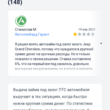
(148)
Станислав М.
19 апр 2023
Автоломбард Гарант
»
Я решил взять автозайм под залог моего Jeep
Grand Cherokee, потому что нуждался в крупной
сумме денег на срочные расходы. Но я только
пожалел о своем решении. Ставка составляла
6%, что на первый взгляд казалось довольно
выгодным предложением, но в итоге я заплатил
куда больше, чем занимал. Не говоря уже о том,
что процесс оформления займа был крайне
затянутым и занял много времени и усилий.
Никакого профессионализма и
Выдача займа под залог ПТС автомобиля
клиентоориентированности я там не встретил.
выручает в тех ситуациях, когда быстро
Разочарование и раздражение - это все, что я
нужна крупная сумма денег. По статистике
испытал в результате этого кредита...