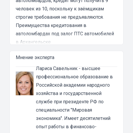
автоломбардов, кредит могут получить 9
человек из 10, поскольку к заёмщикам
строгие требования не предъявляются.
Преимущества кредитования в
автоломбардах под залог ПТС автомобилей
в Архангельске
При оформлении
кредита под ПТС
у
Мнение эксперта
человека остаётся право управлять
машиной. Ему не придётся отказываться от
Лариса Савельник
- высшее
вождения на время погашения долга. Это
профессиональное образование в
много значит, если его заработок напрямую
Российской академии народного
связан с машиной. Придётся лишь на время
хозяйства и государственной
отдать ПТС или его копию, которая будет
службе при президенте РФ по
храниться в автоломбарде. Вернуть обратно
специальности "Мировая
документ можно будет тогда, когда
экономика". Имеет десятилетний
полностью будет погашен долг.
опыт работы в финансово-