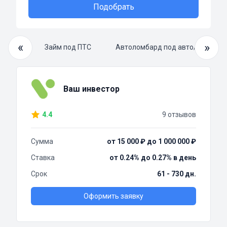
Подобрать
«
»
й займ
Займ под ПТС
Автоломбард под авто/ПТС
Ваш инвестор
4.4
9 отзывов
Сумма
от 15 000 ₽ до 1 000 000 ₽
Ставка
от 0.24% до 0.27% в день
Срок
61 - 730 дн.
Оформить заявку