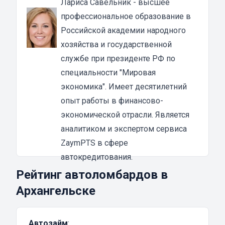
Лариса Савельник
- высшее
погашения;
профессиональное образование в
возможность вернуть долг досрочно и снять
Российской академии народного
залог без дальнейшей оплаты процентов;
хозяйства и государственной
большой выбор автоломбардов, что
службе при президенте РФ по
повышает возможность получения займа и
специальности "Мировая
выбора оптимального предложения на
экономика". Имеет десятилетний
лояльных для клиента условиях;
опыт работы в финансово-
заемщику только требуется предоставить
экономической отрасли. Является
исправный автомобиль и документы на
аналитиком и экспертом сервиса
него;
ZaymPTS в сфере
деньги выдаются несколькими способами –
автокредитования.
наличными или перечисляются на карту,
Рейтинг автоломбардов в
расчетный счет в банке.
Архангельске
Автоломбарды занимаются выдачей займов
под залог ТС. В таком сотрудничестве
Автозайм
:
заинтересован кредитор и заемщик. У