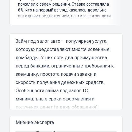
пожалел о своем решении. Ставка составляла
6%, что на первый взгляд казалось довольно
выгодным предложением, но в итоге я заплатил
куда больше, чем занимал. Не говоря уже о том,
что процесс оформления займа был крайне
затянутым и занял много времени и усилий.
Никакого профессионализма и
Займ под залог авто – популярная услуга,
клиентоориентированности я там не встретил.
которую предоставляют многочисленные
Разочарование и раздражение - это все, что я
ломбарды. У них есть два преимущества
испытал в результате этого кредита...
перед банками: ограниченные требования к
заемщику, простота подачи заявки и
скорость получения денежных средств.
Особенности займа под залог ТС:
минимальные сроки оформления и
получения денег (в день обращения);
выгодные условия кредитования,
Мнение эксперта
заключающиеся в пониженной ставке,
большом лимите и длительных сроках