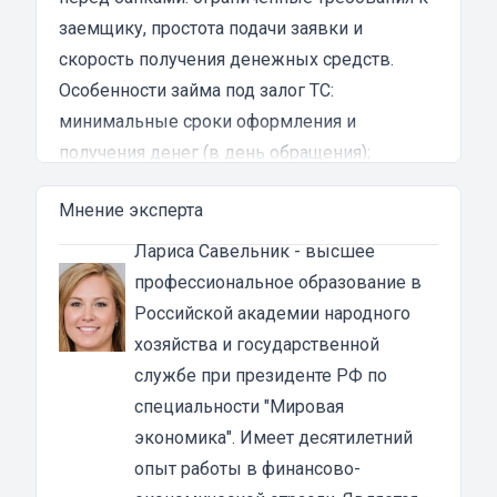
заемщику, простота подачи заявки и
скорость получения денежных средств.
Особенности займа под залог ТС:
минимальные сроки оформления и
получения денег (в день обращения);
выгодные условия кредитования,
Мнение эксперта
заключающиеся в пониженной ставке,
большом лимите и длительных сроках
Лариса Савельник
- высшее
погашения;
профессиональное образование в
возможность вернуть долг досрочно и снять
Российской академии народного
залог без дальнейшей оплаты процентов;
хозяйства и государственной
большой выбор автоломбардов, что
службе при президенте РФ по
повышает возможность получения займа и
специальности "Мировая
выбора оптимального предложения на
экономика". Имеет десятилетний
лояльных для клиента условиях;
опыт работы в финансово-
заемщику только требуется предоставить