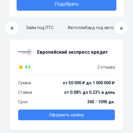
Подобрать
«
»
й займ
Займ под ПТС
Автоломбард под авто/ПТС
Европейский экспресс кредит
4.5
2 отзыва
Сумма
от 50 000 ₽ до 1 000 000 ₽
Ставка
от 0.08% до 0.23% в день
Срок
365 - 1095 дн.
Оформить заявку