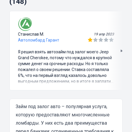
(148)
Станислав М.
19 апр 2023
Автоломбард Гарант
»
Я решил взять автозайм под залог моего Jeep
Grand Cherokee, потому что нуждался в крупной
сумме денег на срочные расходы. Но я только
пожалел о своем решении. Ставка составляла
6%, что на первый взгляд казалось довольно
выгодным предложением, но в итоге я заплатил
куда больше, чем занимал. Не говоря уже о том,
что процесс оформления займа был крайне
затянутым и занял много времени и усилий.
Никакого профессионализма и
Займ под залог авто – популярная услуга,
клиентоориентированности я там не встретил.
которую предоставляют многочисленные
Разочарование и раздражение - это все, что я
ломбарды. У них есть два преимущества
испытал в результате этого кредита...
перед банками: ограниченные требования к