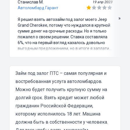
Станислав М.
19 апр 2023
Автоломбард Гарант
»
Я решил взять автозайм под залог моего Jeep
Grand Cherokee, потому что нуждался в крупной
сумме денег на срочные расходы. Но я только
пожалел о своем решении. Ставка составляла
6%, что на первый взгляд казалось довольно
выгодным предложением, но в итоге я заплатил
куда больше, чем занимал. Не говоря уже о том,
что процесс оформления займа был крайне
затянутым и занял много времени и усилий.
Никакого профессионализма и
Займ под залог ПТС – самая популярная и
клиентоориентированности я там не встретил.
востребованная услуга автоломбардов.
Разочарование и раздражение - это все, что я
Можно будет получить крупную сумму на
испытал в результате этого кредита...
долгий срок. Взять кредит может любой
гражданин Российской Федерации,
которому исполнилось 18 лет. Машина
должна быть в собственности у человека.