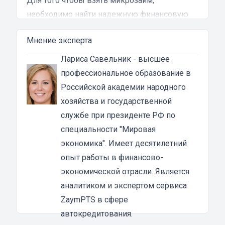
Для того чтобы взять микрозайм,
необходимо найти надежную финансовую
компанию и оставить заявку на нашем сайте.
Мнение эксперта
Займ может получить любой человек без
официального трудоустройства. Самое
Лариса Савельник
- высшее
главное, чтобы автомобиль был в
профессиональное образование в
собственности, либо иметь генеральную
Российской академии народного
доверенность на него.
хозяйства и государственной
Как быстро оформить займ под залог ПТС в
службе при президенте РФ по
Домодедово
специальности "Мировая
Оформить заявку можно будет всего за
экономика". Имеет десятилетний
несколько минут. Нужно только выбрать
опыт работы в финансово-
компанию, в которой вы планируете
экономической отрасли. Является
кредитоваться. Желательно выбирать
аналитиком и экспертом сервиса
проверенный и
надежный автоломбард
с
ZaymPTS в сфере
отзывами, чтобы избежать различных
автокредитования.