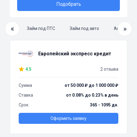
Подобрать
«
»
й займ
Займ под ПТС
Займ под авто
Автоломба
Европейский экспресс кредит
4.5
2 отзыва
Сумма
от 50 000 ₽ до 1 000 000 ₽
Ставка
от 0.08% до 0.23% в день
Срок
365 - 1095 дн.
Оформить заявку