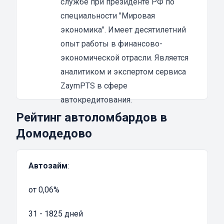
службе при президенте РФ по
средством без каких-либо ограничений если
специальности "Мировая
выплаты производятся без задержек и в
экономика". Имеет десятилетний
установленном договором объеме.
опыт работы в финансово-
Воспользоваться данной услугой выгодно по
экономической отрасли. Является
целому ряд причин:
аналитиком и экспертом сервиса
Быстрое оформление – в большинстве
ZaymPTS в сфере
случаев принятие решение о выдаче займа
автокредитования.
принимается ломбардом в срок от 15 минут
Рейтинг автоломбардов в
до 1-2 часов
Домодедово
Минимальные требования – потребуется
ограниченный перечень документов на
Автозайм
:
автомобильное средство и
устанавливающих личность гражданина
от 0,06%
Зачисление всей суммы на пластиковую
карту – перевод выполняется в полном
31 - 1825 дней
объеме, без каких-либо ограничений на