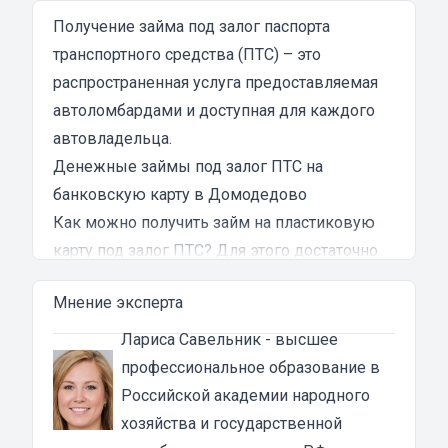
затянутым и занял много времени и усилий.
Никакого профессионализма и
Получение займа под залог паспорта
клиентоориентированности я там не встретил.
транспортного средства (ПТС) – это
Разочарование и раздражение - это все, что я
распространенная услуга предоставляемая
испытал в результате этого кредита...
автоломбардами и доступная для каждого
автовладельца.
Денежные займы под залог ПТС на
банковскую карту в Домодедово
Как можно получить займ на пластиковую
карту под залог ПТС? Для этого достаточно
обратиться в ломбард, провести оценку
Мнение эксперта
автомобиля и предоставить ПТС. В
зависимости от политики финансовой
Лариса Савельник
- высшее
компании, придется либо оставить паспорт
профессиональное образование в
технического средства в залог, либо с него
Российской академии народного
просто снимут копию, после чего, получатель
хозяйства и государственной
кредита может пользоваться транспортным