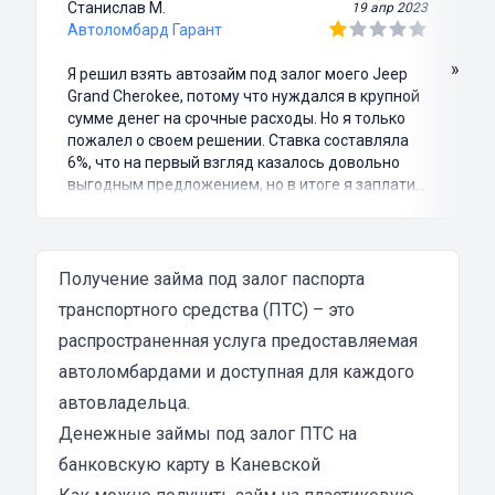
Станислав М.
19 апр 2023
Автоломбард Гарант
»
Я решил взять автозайм под залог моего Jeep
Grand Cherokee, потому что нуждался в крупной
сумме денег на срочные расходы. Но я только
пожалел о своем решении. Ставка составляла
6%, что на первый взгляд казалось довольно
выгодным предложением, но в итоге я заплатил
куда больше, чем занимал. Не говоря уже о том,
что процесс оформления займа был крайне
затянутым и занял много времени и усилий.
Никакого профессионализма и
Получение займа под залог паспорта
клиентоориентированности я там не встретил.
транспортного средства (ПТС) – это
Разочарование и раздражение - это все, что я
распространенная услуга предоставляемая
испытал в результате этого кредита...
автоломбардами и доступная для каждого
автовладельца.
Денежные займы под залог ПТС на
банковскую карту в Каневской