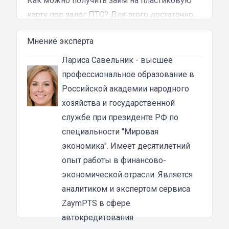
Как можно получить займ на пластиковую
карту под залог ПТС? Для этого достаточно
обратиться в ломбард, провести оценку
Мнение эксперта
автомобиля и предоставить ПТС. В
зависимости от политики финансовой
Лариса Савельник
- высшее
структуры, придется либо оставить паспорт
профессиональное образование в
технического средства в залог, либо с него
Российской академии народного
просто снимут копию, после чего, заемщик
хозяйства и государственной
может пользоваться транспортным
службе при президенте РФ по
средством без каких-либо ограничений если
специальности "Мировая
выплаты производятся без задержек и в
экономика". Имеет десятилетний
установленном договором объеме.
опыт работы в финансово-
Воспользоваться данной услугой выгодно по
экономической отрасли. Является
целому ряд причин:
аналитиком и экспертом сервиса
Быстрое оформление – в большинстве
ZaymPTS в сфере
случаев принятие решение о выдаче займа
автокредитования.