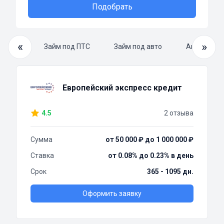
Подобрать
«
»
й займ
Займ под ПТС
Займ под авто
Автоломба
Европейский экспресс кредит
4.5
2 отзыва
Сумма
от 50 000 ₽ до 1 000 000 ₽
Ставка
от 0.08% до 0.23% в день
Срок
365 - 1095 дн.
Оформить заявку