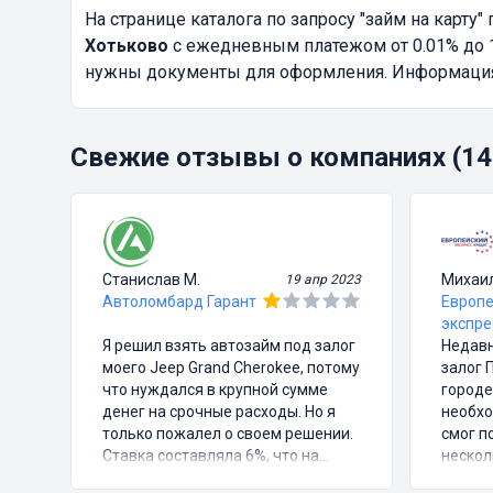
На странице каталога по запросу
"займ на карту"
п
Хотьково
с ежедневным платежом от 0.01% до 1
нужны документы для оформления. Информация о
Свежие отзывы о компаниях (14
Станислав М.
Михаи
19 апр 2023
Автоломбард Гарант
Европе
экспре
Я решил взять автозайм под залог
Недавн
моего Jeep Grand Cherokee, потому
залог 
что нуждался в крупной сумме
городе
денег на срочные расходы. Но я
необхо
только пожалел о своем решении.
смог п
Ставка составляла 6%, что на
нескол
первый взгляд казалось довольно
подпис