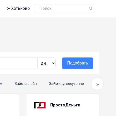
➤
Хотьково
Подобрать
»
ам
Займ онлайн
Займ круглосуточно
Срочный з
ПростоДеньги