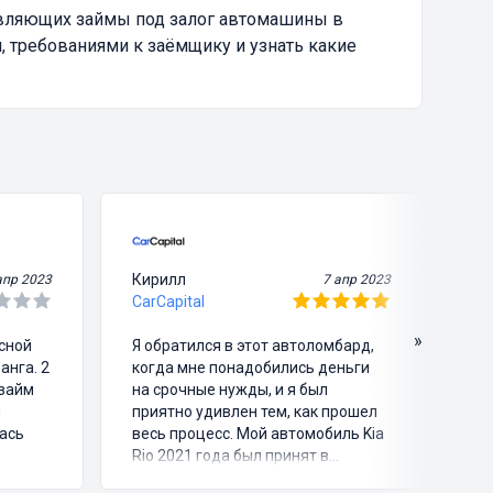
авляющих займы под залог автомашины в
, требованиями к заёмщику и узнать какие
Кирилл
Ви
апр 2023
7 апр 2023
CarCapital
Ca
»
асной
Я обратился в этот автоломбард,
Я 
анга. 2
когда мне понадобились деньги
че
озайм
на срочные нужды, и я был
зв
и
приятно удивлен тем, как прошел
пр
ась
весь процесс. Мой автомобиль Kia
мо
Rio 2021 года был принят в
ег
ломбард на оценку, после чего я
ма