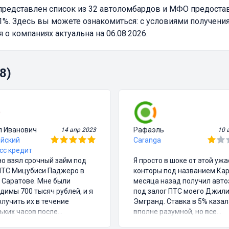
редставлен список из 32 автоломбардов и МФО предост
%. Здесь вы можете ознакомиться: с условиями получения
 компаниях актуальна на 06.08.2026.
8)
л Иванович
Рафаэль
14 апр 2023
10 
йский
Caranga
сс кредит
о взял срочный займ под
Я просто в шоке от этой уж
ПТС Мицубиси Паджеро в
конторы под названием Кар
 Саратове. Мне были
месяца назад получил авт
димы 700 тысяч рублей, и я
под залог ПТС моего Джил
олучить их в течение
Эмгранд. Ставка в 5% казал
ьких часов после
вполне разумной, но все
ания договора. Процентная
остальное было полным