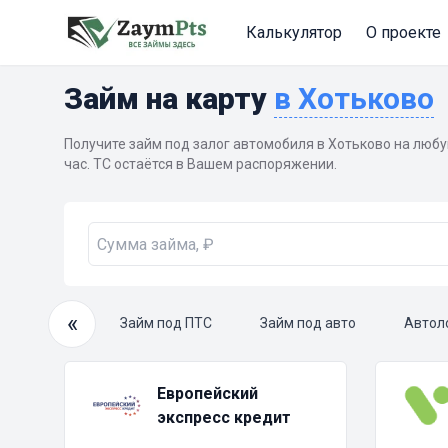
Калькулятор
О проекте
Займ на карту
в Хотьково
Получите займ под залог автомобиля в Хотьково на любу
час. ТС остаётся в Вашем распоряжении.
«
очный займ
Займ под ПТС
Займ под авто
Автол
Европейский
экспресс кредит