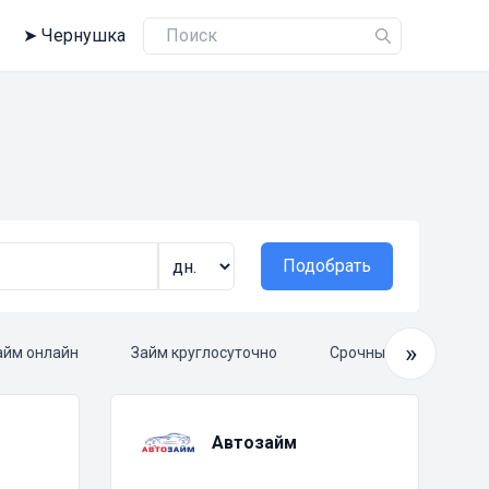
➤
Чернушка
Подобрать
»
айм онлайн
Займ круглосуточно
Срочный займ
Автозайм