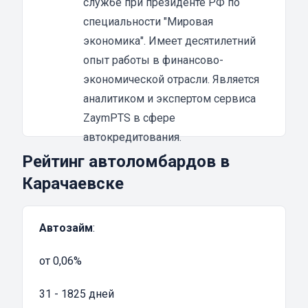
службе при президенте РФ по
средством без каких-либо ограничений если
специальности "Мировая
выплаты производятся без задержек и в
экономика". Имеет десятилетний
установленном договором объеме.
опыт работы в финансово-
Воспользоваться данной услугой выгодно по
экономической отрасли. Является
целому ряд причин:
аналитиком и экспертом сервиса
Быстрое оформление – в большинстве
ZaymPTS в сфере
случаев принятие решение о выдаче займа
автокредитования.
принимается ломбардом в срок от 15 минут
Рейтинг автоломбардов в
до 1-2 часов
Карачаевске
Минимальные требования – потребуется
ограниченный перечень документов на
Автозайм
:
автомобильное средство и
устанавливающих личность гражданина
от 0,06%
Зачисление всей суммы на пластиковую
карту – перевод выполняется в полном
31 - 1825 дней
объеме, без каких-либо ограничений на