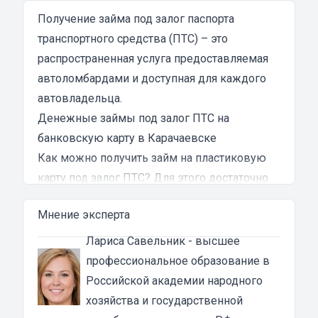
затянутым и занял много времени и усилий.
Никакого профессионализма и
Получение займа под залог паспорта
клиентоориентированности я там не встретил.
транспортного средства (ПТС) – это
Разочарование и раздражение - это все, что я
распространенная услуга предоставляемая
испытал в результате этого кредита...
автоломбардами и доступная для каждого
автовладельца.
Денежные займы под залог ПТС на
банковскую карту в Карачаевске
Как можно получить займ на пластиковую
карту под залог ПТС? Для этого достаточно
обратиться в ломбард, провести оценку
Мнение эксперта
автомобиля и предоставить ПТС. В
зависимости от политики автомобильного
Лариса Савельник
- высшее
ломбарда, придется либо оставить паспорт
профессиональное образование в
технического средства в залог, либо с него
Российской академии народного
просто снимут копию, после чего, получатель
хозяйства и государственной
кредита может пользоваться транспортным