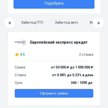
Подобрать
«
»
й займ
Займ под ПТС
Займ под авто
Автоломба
Европейский экспресс кредит
4.5
2 отзыва
Сумма
от 50 000 ₽ до 1 000 000 ₽
Ставка
от 0.08% до 0.23% в день
Срок
365 - 1095 дн.
Оформить заявку