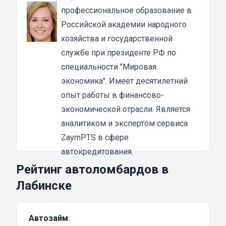
интересовать, на какие цели клиент потратит
профессиональное образование в
полученный займ.
Российской академии народного
Как оформить займ под залог авто онлайн
хозяйства и государственной
Займ под залог ПТС сможет выручить
службе при президенте РФ по
человека в любой ситуации. Для того чтобы
специальности "Мировая
взять кредит, необходимо найти
экономика". Имеет десятилетний
проверенную коммерческую структуру. При
опыт работы в финансово-
выборе компании следует обращать
экономической отрасли. Является
внимание на процентную ставку, срок
аналитиком и экспертом сервиса
кредитования, наличие скрытых комиссий и
ZaymPTS в сфере
т.д.
автокредитования.
Как оформить моментальный займ под авто
Рейтинг автоломбардов в
онлайн:
Лабинске
найти подходящее МКК и оставить заявку на
нашем сайте;
Автозайм
:
заполнить специальную форму на странице;