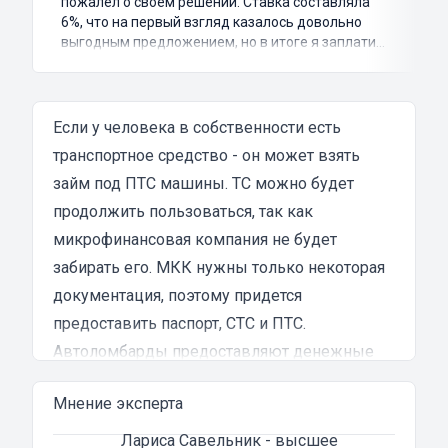
пожалел о своем решении. Ставка составляла
6%, что на первый взгляд казалось довольно
выгодным предложением, но в итоге я заплатил
куда больше, чем занимал. Не говоря уже о том,
что процесс оформления займа был крайне
затянутым и занял много времени и усилий.
Никакого профессионализма и
Если у человека в собственности есть
клиентоориентированности я там не встретил.
транспортное средство - он может взять
Разочарование и раздражение - это все, что я
займ под ПТС машины
испытал в результате этого кредита...
. ТС можно будет
продолжить пользоваться, так как
микрофинансовая компания не будет
забирать его. МКК нужны только некоторая
документация, поэтому придется
предоставить паспорт, СТС и ПТС.
Автоломбарды предоставляют денежные
средства на различные потребительские
Мнение эксперта
нужды. Человек может тратить деньги на
любые нужды. Кредитора не будет
Лариса Савельник
- высшее