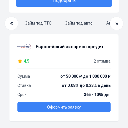
Подобрать
«
»
й займ
Займ под ПТС
Займ под авто
Автоломба
Европейский экспресс кредит
4.5
2 отзыва
Сумма
от 50 000 ₽ до 1 000 000 ₽
Ставка
от 0.08% до 0.23% в день
Срок
365 - 1095 дн.
Оформить заявку