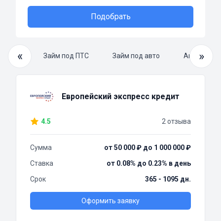
Подобрать
«
»
й займ
Займ под ПТС
Займ под авто
Автоломба
Европейский экспресс кредит
4.5
2 отзыва
Сумма
от 50 000 ₽ до 1 000 000 ₽
Ставка
от 0.08% до 0.23% в день
Срок
365 - 1095 дн.
Оформить заявку