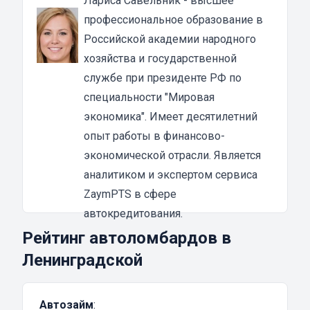
Лариса Савельник
- высшее
интересовать, на какие цели клиент потратит
профессиональное образование в
полученный займ.
Российской академии народного
Как оформить займ под залог авто онлайн
хозяйства и государственной
Займ под залог ПТС сможет выручить
службе при президенте РФ по
человека в любой ситуации. Для того чтобы
специальности "Мировая
взять кредит, необходимо найти
экономика". Имеет десятилетний
проверенную компанию. При выборе
опыт работы в финансово-
компании следует обращать внимание на
экономической отрасли. Является
процентную ставку, срок кредитования,
аналитиком и экспертом сервиса
наличие скрытых комиссий и т.д.
ZaymPTS в сфере
Как оформить моментальный займ под авто
автокредитования.
онлайн:
Рейтинг автоломбардов в
найти подходящее МКК и оставить заявку на
Ленинградской
нашем сайте;
заполнить специальную форму на странице;
Автозайм
:
дождаться звонка финконсультанта и задать