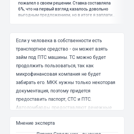
пожалел о своем решении. Ставка составляла
6%, что на первый взгляд казалось довольно
выгодным предложением, но в итоге я заплатил
куда больше, чем занимал. Не говоря уже о том,
что процесс оформления займа был крайне
затянутым и занял много времени и усилий.
Никакого профессионализма и
Если у человека в собственности есть
клиентоориентированности я там не встретил.
транспортное средство - он может взять
Разочарование и раздражение - это все, что я
займ под ПТС машины
испытал в результате этого кредита...
. ТС можно будет
продолжить пользоваться, так как
микрофинансовая компания не будет
забирать его. МКК нужны только некоторая
документация, поэтому придется
предоставить паспорт, СТС и ПТС.
Автоломбарды предоставляют денежные
средства на различные потребительские
Мнение эксперта
нужды. Человек может тратить деньги на
любые нужды. Кредитора не будет