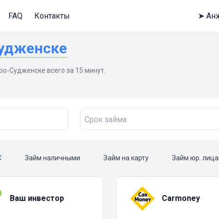
FAQ
Контакты
➤
Ан
Судженске
о-Судженске всего за 15 минут.
С
Займ наличными
Займ на карту
Займ юр. лиц
Ваш инвестор
Carmoney