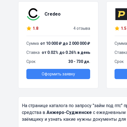
Credeo
1.8
4 отзыва
1.5
Сумма
от 10 000 ₽ до 2 000 000 ₽
Сумма
Ставка
от 0.02% до 0.26% в день
Ставк
Срок
30 - 730 дн.
Срок
Оформить заявку
На странице каталога по запросу
"займ под птс"
п
средства в
Анжеро-Судженске
с ежедневным п
заёмщику и узнать какие нужны документы для 