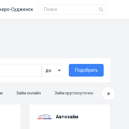
жеро-Судженск
Подобрать
»
ам
Займ онлайн
Займ круглосуточно
Срочный з
Автозайм