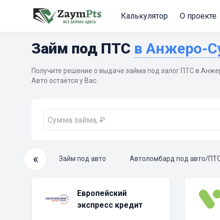
Калькулятор
О проекте
Займ под ПТС
в Анжеро-
Получите решение о выдаче займа под залог ПТС в Анжер
Авто остаётся у Вас.
«
очный займ
Займ под авто
Автоломбард под авто/ПТ
Европейский
экспресс кредит