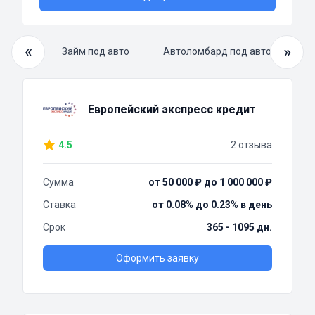
«
»
й займ
Займ под авто
Автоломбард под авто/ПТС
Европейский экспресс кредит
4.5
2 отзыва
Сумма
от 50 000 ₽ до 1 000 000 ₽
Ставка
от 0.08% до 0.23% в день
Срок
365 - 1095 дн.
Оформить заявку