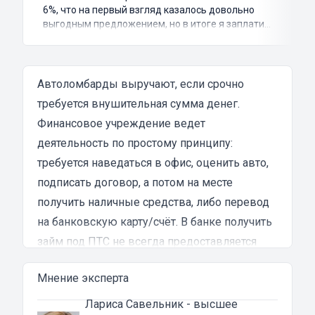
6%, что на первый взгляд казалось довольно
выгодным предложением, но в итоге я заплатил
куда больше, чем занимал. Не говоря уже о том,
что процесс оформления займа был крайне
затянутым и занял много времени и усилий.
Никакого профессионализма и
Автоломбарды выручают, если срочно
клиентоориентированности я там не встретил.
требуется внушительная сумма денег.
Разочарование и раздражение - это все, что я
Финансовое учреждение ведет
испытал в результате этого кредита...
деятельность по простому принципу:
требуется наведаться в офис, оценить авто,
подписать договор, а потом на месте
получить наличные средства, либо перевод
на банковскую карту/счёт. В банке получить
займ под ПТС не всегда предоставляется
возможным, а при отрицательных моментах
Мнение эксперта
в кредитной истории, вероятность на
выплату и вовсе сводится к минимуму. Но
Лариса Савельник
- высшее