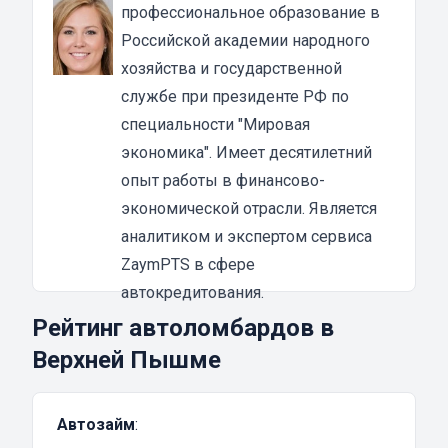
автоломбарду, в залог остается машина или
профессиональное образование в
бумаги на нее, что служит гарантией
Российской академии народного
погашения займа. Если владелец
хозяйства и государственной
автомобильного средства по определённой
службе при президенте РФ по
причине не погасит задолженность, то его
специальности "Мировая
транспорт через некоторое время будет
экономика". Имеет десятилетний
изъят.
опыт работы в финансово-
Преимущества кредитования в
экономической отрасли. Является
автоломбардах под залог ПТС в Верхней
аналитиком и экспертом сервиса
Пышме
ZaymPTS в сфере
Основной плюс займа под залог
автокредитования.
электронного ПТС – это перспектива для
Рейтинг автоломбардов в
получателя кредита взять необходимую
Верхней Пышме
сумму денежных средств с правом
вождения своего автомобиля. В некоторых
Автозайм
:
случаях оформить такой займ можно даже