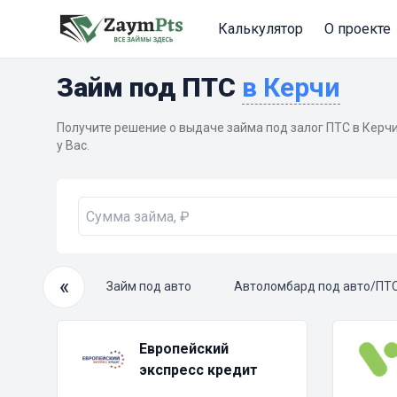
Калькулятор
О проекте
Займ под ПТС
в Керчи
Получите решение о выдаче займа под залог ПТС в Керчи 
у Вас.
«
очный займ
Займ под авто
Автоломбард под авто/ПТ
Европейский
экспресс кредит