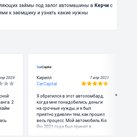
вляющих займы под залог автомашины в
Керчи
с
ями к заёмщику и узнать какие нужны
Кирилл
Ви
апр 2023
7 апр 2023
CarCapital
Ca
»
асной
Я обратился в этот автоломбард,
Я 
анга. 2
когда мне понадобились деньги
че
озайм
на срочные нужды, и я был
зв
и
приятно удивлен тем, как прошел
пр
ась
весь процесс. Мой автомобиль Kia
мо
Rio 2021 года был принят в
ег
ломбард на оценку, после чего я
ма