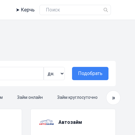
➤
Керчь
Подобрать
»
ам
Займ онлайн
Займ круглосуточно
Срочный з
Автозайм