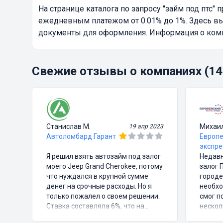
На странице каталога по запросу
"займ под птс"
п
ежедневным платежом от 0.01% до 1%. Здесь вы
документы для оформления. Информация о компа
Свежие отзывы о компаниях (14
Станислав М.
Михаи
19 апр 2023
Автоломбард Гарант
Европе
экспре
Я решил взять автозайм под залог
Недавн
моего Jeep Grand Cherokee, потому
залог 
что нуждался в крупной сумме
городе
денег на срочные расходы. Но я
необхо
только пожалел о своем решении.
смог п
Ставка составляла 6%, что на
нескол
первый взгляд казалось довольно
подпис