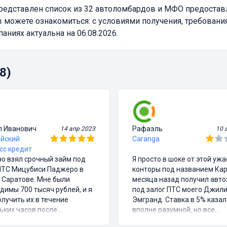
редставлен список из 32 автоломбардов и МФО предоста
 можете ознакомиться: с условиями получения, требовани
ниях актуальна на 06.08.2026.
8)
л Иванович
Рафаэль
14 апр 2023
10 
йский
Caranga
сс кредит
о взял срочный займ под
Я просто в шоке от этой уж
ПТС Мицубиси Паджеро в
конторы под названием Кар
 Саратове. Мне были
месяца назад получил авт
димы 700 тысяч рублей, и я
под залог ПТС моего Джил
олучить их в течение
Эмгранд. Ставка в 5% казал
ьких часов после
вполне разумной, но все
ания договора. Процентная
остальное было полным