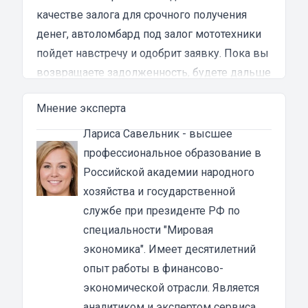
качестве залога для срочного получения
денег, автоломбард под залог мототехники
пойдет навстречу и одобрит заявку. Пока вы
возвращаете задолженность, будете дальше
пользоваться транспортным средством, но
Мнение эксперта
не сможете его продать или обменять.
Кому выдают займы под залог ПТС
Лариса Савельник
- высшее
мотоцикла
профессиональное образование в
Мотоломбард рассматривает онлайн-заявки
Российской академии народного
от граждан РФ в возрасте от 21 года. При
хозяйства и государственной
рассмотрении заявки не учитывается
службе при президенте РФ по
кредитная история плательщика,
специальности "Мировая
происхождение и размер его доходов.
экономика". Имеет десятилетний
Ломбард
под залог ПТС
не попросит о
опыт работы в финансово-
поручительстве и не станет забирать мопед
экономической отрасли. Является
на стоянку до погашения долга.
аналитиком и экспертом сервиса