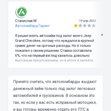
Станислав М.
19 апр 2023
Автоломбард Гарант
»
Я решил взять автозайм под залог моего Jeep
Grand Cherokee, потому что нуждался в крупной
сумме денег на срочные расходы. Но я только
пожалел о своем решении. Ставка составляла
6%, что на первый взгляд казалось довольно
выгодным предложением, но в итоге я заплатил
куда больше, чем занимал. Не говоря уже о том,
что процесс оформления займа был крайне
затянутым и занял много времени и усилий.
Никакого профессионализма и
Принято считать, что автоломбарды выдают
клиентоориентированности я там не встретил.
денежный займ только под залог легковых
Разочарование и раздражение - это все, что я
автомобилей и грузовиков. В основном это
испытал в результате этого кредита...
так, но если у вас есть исправный мотоцикл,
и вы готовы временно отдать его ПТС в