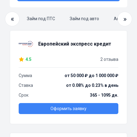
«
»
й займ
Займ под ПТС
Займ под авто
Автоломба
Европейский экспресс кредит
4.5
2 отзыва
Сумма
от 50 000 ₽ до 1 000 000 ₽
Ставка
от 0.08% до 0.23% в день
Срок
365 - 1095 дн.
Оформить заявку