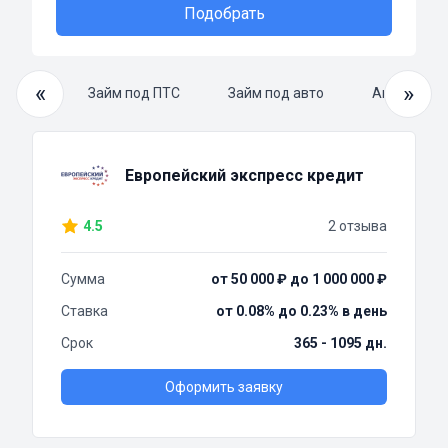
Подобрать
«
»
й займ
Займ под ПТС
Займ под авто
Автоломба
Европейский экспресс кредит
4.5
2 отзыва
Сумма
от 50 000 ₽ до 1 000 000 ₽
Ставка
от 0.08% до 0.23% в день
Срок
365 - 1095 дн.
Оформить заявку