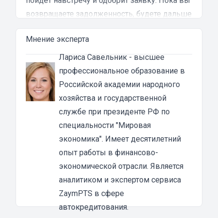
пойдет навстречу и одобрит заявку. Пока вы
возвращаете задолженность, будете дальше
пользоваться транспортным средством, но
Мнение эксперта
не сможете его продать или обменять.
Кому выдают займы под залог ПТС
Лариса Савельник
- высшее
мотоцикла
профессиональное образование в
Мотоломбард рассматривает онлайн-заявки
Российской академии народного
от граждан РФ в возрасте от 21 года. При
хозяйства и государственной
рассмотрении заявки не учитывается
службе при президенте РФ по
кредитная история ссудополучателя,
специальности "Мировая
происхождение и размер его доходов.
экономика". Имеет десятилетний
Ломбард
под залог ПТС
не попросит о
опыт работы в финансово-
поручительстве и не станет забирать скутер
экономической отрасли. Является
на стоянку до погашения долга.
аналитиком и экспертом сервиса
Преимущества займов в мотоломбардах под
ZaymPTS в сфере
залог ПТС мотоциклов во Всеволожске
автокредитования.