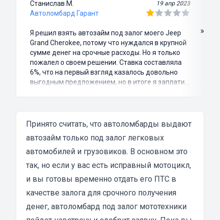
Станислав М.
19 апр 2023
Автоломбард Гарант
»
Я решил взять автозайм под залог моего Jeep
Grand Cherokee, потому что нуждался в крупной
сумме денег на срочные расходы. Но я только
пожалел о своем решении. Ставка составляла
6%, что на первый взгляд казалось довольно
выгодным предложением, но в итоге я заплатил
куда больше, чем занимал. Не говоря уже о том,
что процесс оформления займа был крайне
затянутым и занял много времени и усилий.
Никакого профессионализма и
Принято считать, что автоломбарды выдают
клиентоориентированности я там не встретил.
автозайм только под залог легковых
Разочарование и раздражение - это все, что я
автомобилей и грузовиков. В основном это
испытал в результате этого кредита...
так, но если у вас есть исправный мотоцикл,
и вы готовы временно отдать его ПТС в
качестве залога для срочного получения
денег, автоломбард под залог мототехники