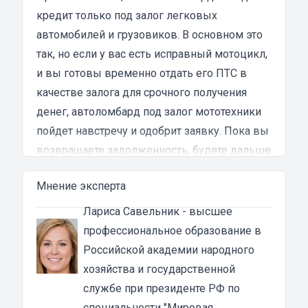
клиентоориентированности я там не встретил.
кредит только под залог легковых
Разочарование и раздражение - это все, что я
автомобилей и грузовиков. В основном это
испытал в результате этого кредита...
так, но если у вас есть исправный мотоцикл,
и вы готовы временно отдать его ПТС в
качестве залога для срочного получения
денег, автоломбард под залог мототехники
пойдет навстречу и одобрит заявку. Пока вы
возвращаете задолженность, будете дальше
пользоваться транспортным средством, но
Мнение эксперта
не сможете его продать или обменять.
Кому выдают займы под залог ПТС
Лариса Савельник
- высшее
мотоцикла
профессиональное образование в
Мотоломбард рассматривает онлайн-заявки
Российской академии народного
от граждан РФ в возрасте от 21 года. При
хозяйства и государственной
рассмотрении заявки не учитывается
службе при президенте РФ по
кредитная история клиента, происхождение
специальности "Мировая