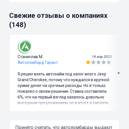
Свежие отзывы о компаниях
(148)
Станислав М.
19 апр 2023
Автоломбард Гарант
»
Я решил взять автозайм под залог моего Jeep
Grand Cherokee, потому что нуждался в крупной
сумме денег на срочные расходы. Но я только
пожалел о своем решении. Ставка составляла
6%, что на первый взгляд казалось довольно
выгодным предложением, но в итоге я заплатил
куда больше, чем занимал. Не говоря уже о том,
что процесс оформления займа был крайне
затянутым и занял много времени и усилий.
Никакого профессионализма и
Принято считать, что автоломбарды выдают