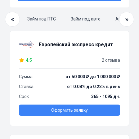
«
»
й займ
Займ под ПТС
Займ под авто
Автоломба
Европейский экспресс кредит
4.5
2 отзыва
Сумма
от 50 000 ₽ до 1 000 000 ₽
Ставка
от 0.08% до 0.23% в день
Срок
365 - 1095 дн.
Оформить заявку