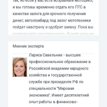
так, но если у вас есть исправный мотоцикл,
и вы готовы временно отдать его ПТС в
качестве залога для срочного получения
денег, автоломбард под залог мототехники
пойдет навстречу и одобрит заявку. Пока вы
возвращаете задолженность, будете дальше
пользоваться транспортным средством, но
Мнение эксперта
не сможете его продать или обменять.
Кому выдают займы под залог ПТС
Лариса Савельник
- высшее
мотоцикла
профессиональное образование в
Мотоломбард рассматривает онлайн-заявки
Российской академии народного
от граждан РФ в возрасте от 21 года. При
хозяйства и государственной
рассмотрении заявки не учитывается
службе при президенте РФ по
кредитная история получателя ссуды,
специальности "Мировая
происхождение и размер его доходов.
экономика". Имеет десятилетний
Ломбард
под залог ПТС
не попросит о
опыт работы в финансово-