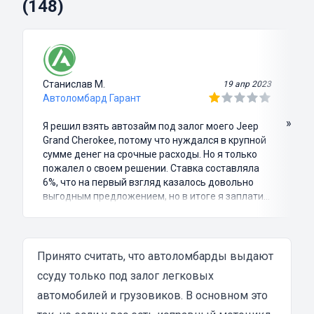
(148)
Станислав М.
19 апр 2023
Автоломбард Гарант
»
Я решил взять автозайм под залог моего Jeep
Grand Cherokee, потому что нуждался в крупной
сумме денег на срочные расходы. Но я только
пожалел о своем решении. Ставка составляла
6%, что на первый взгляд казалось довольно
выгодным предложением, но в итоге я заплатил
куда больше, чем занимал. Не говоря уже о том,
что процесс оформления займа был крайне
затянутым и занял много времени и усилий.
Никакого профессионализма и
Принято считать, что автоломбарды выдают
клиентоориентированности я там не встретил.
ссуду только под залог легковых
Разочарование и раздражение - это все, что я
автомобилей и грузовиков. В основном это
испытал в результате этого кредита...