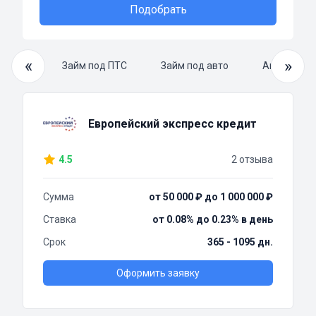
Подобрать
«
»
й займ
Займ под ПТС
Займ под авто
Автоломба
Европейский экспресс кредит
4.5
2 отзыва
Сумма
от 50 000 ₽ до 1 000 000 ₽
Ставка
от 0.08% до 0.23% в день
Срок
365 - 1095 дн.
Оформить заявку