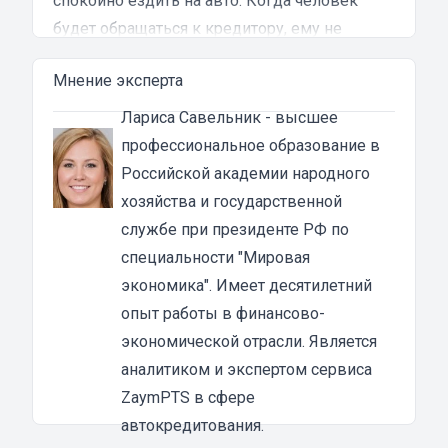
спокойно ездить на авто. Когда человек
будет обращаться к кредитору, ему не
потребуется подтверждать доход.
Мнение эксперта
Автоломбард не будет интересоваться
кредитной историей клиента. Сотрудникам
Лариса Савельник
- высшее
компании без разницы, есть ли у человека
профессиональное образование в
задолженности по текущим займам.
Российской академии народного
Как оформить займ наличными под залог
хозяйства и государственной
ПТС авто в Дмитрове
службе при президенте РФ по
Оформить заявку на займ под ПТС
специальности "Мировая
достаточно просто. Для этого нужно перейти
экономика". Имеет десятилетний
в заинтересовавшую вас карточку
опыт работы в финансово-
микрофинансовой компании или лично
экономической отрасли. Является
приехать в офис. Далее, проводится
аналитиком и экспертом сервиса
экспертиза транспортного средства.
ZaymPTS в сфере
Оценщик будет смотреть пробег, состояние
автокредитования.