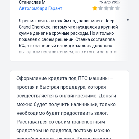
Станислав М.
19 апр 2023
Автоломбард Гарант
»
Я решил взять автозайм под залог моего Jeep
Grand Cherokee, потому что нуждался в крупной
сумме денег на срочные расходы. Но я только
пожалел о своем решении. Ставка составляла
6%, что на первый взгляд казалось довольно
выгодным предложением, но в итоге я заплатил
куда больше, чем занимал. Не говоря уже о том,
что процесс оформления займа был крайне
затянутым и занял много времени и усилий.
Никакого профессионализма и
Оформление
кредита под ПТС машины
–
клиентоориентированности я там не встретил.
простая и быстрая процедура, которая
Разочарование и раздражение - это все, что я
осуществляется в онлайн-режиме. Деньги
испытал в результате этого кредита...
можно будет получить наличными, только
необходимо будет предоставить залог.
Расставаться со своим транспортным
средством не придется, поэтому можно