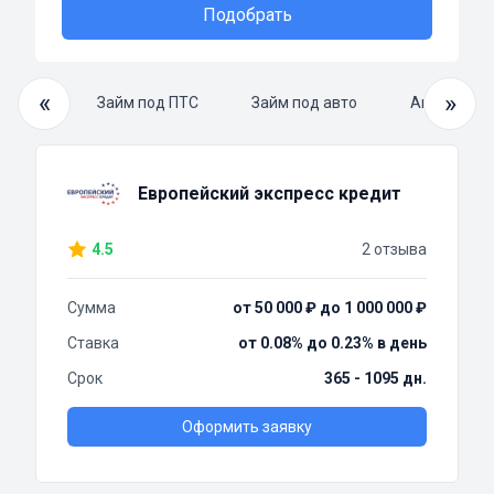
Подобрать
«
»
й займ
Займ под ПТС
Займ под авто
Автоломба
Европейский экспресс кредит
4.5
2 отзыва
Сумма
от 50 000 ₽ до 1 000 000 ₽
Ставка
от 0.08% до 0.23% в день
Срок
365 - 1095 дн.
Оформить заявку