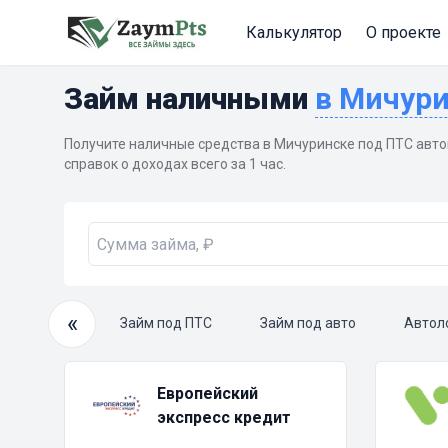
Калькулятор
О проекте
Займ наличными
в Мичур
Получите наличные средства в Мичуринске под ПТС авт
справок о доходах всего за 1 час.
«
очный займ
Займ под ПТС
Займ под авто
Автол
Европейский
экспресс кредит