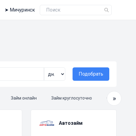
➤
Мичуринск
Подобрать
»
Займ онлайн
Займ круглосуточно
Срочный займ
Автозайм