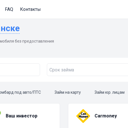
FAQ
Контакты
инске
омобиля без предоставления
омбард под авто/ПТС
Займ на карту
Займ юр. лицам
Ваш инвестор
Carmoney