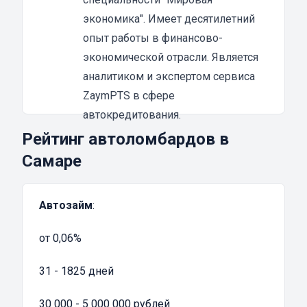
достаточно просто. Для этого нужно перейти
экономика". Имеет десятилетний
в заинтересовавшую вас карточку
опыт работы в финансово-
автомобильного ломбарда или лично
экономической отрасли. Является
приехать в офис. Далее, проводится
аналитиком и экспертом сервиса
экспертиза транспортного средства.
ZaymPTS в сфере
Оценщик будет смотреть пробег, состояние
автокредитования.
машины и т.д.
Рейтинг автоломбардов в
Как оформить заявку:
Самаре
нужно заполнить специальную форму на
официальном сайте;
Автозайм
:
через 10-15 минут вам перезвонит
финконсультант и предложит оценить ТС;
от 0,06%
после оценки автомобиля нужно оформить
кредитный договор;
31 - 1825 дней
потом останется заключить договор и
передать ПТС автоломбарду;
30 000 - 5 000 000 рублей