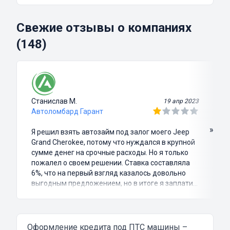
Свежие отзывы о компаниях
(148)
Станислав М.
19 апр 2023
Автоломбард Гарант
»
Я решил взять автозайм под залог моего Jeep
Grand Cherokee, потому что нуждался в крупной
сумме денег на срочные расходы. Но я только
пожалел о своем решении. Ставка составляла
6%, что на первый взгляд казалось довольно
выгодным предложением, но в итоге я заплатил
куда больше, чем занимал. Не говоря уже о том,
что процесс оформления займа был крайне
затянутым и занял много времени и усилий.
Никакого профессионализма и
Оформление
кредита под ПТС машины
–