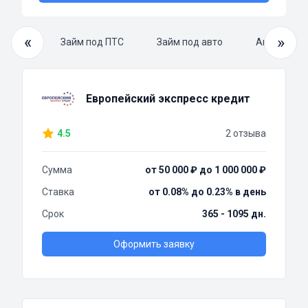
«
»
й займ
Займ под ПТС
Займ под авто
Автоломба
Европейский экспресс кредит
4.5
2 отзыва
Сумма
от 50 000 ₽ до 1 000 000 ₽
Ставка
от 0.08% до 0.23% в день
Срок
365 - 1095 дн.
Оформить заявку