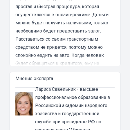
клиентоориентированности я там не встретил.
простая и быстрая процедура, которая
Разочарование и раздражение - это все, что я
осуществляется в онлайн-режиме. Деньги
испытал в результате этого кредита...
можно будет получить наличными, только
необходимо будет предоставить залог.
Расставаться со своим транспортным
средством не придется, поэтому можно
спокойно ездить на авто. Когда человек
будет обращаться к кредитору, ему не
потребуется подтверждать доход.
Мнение эксперта
Автоломбард не будет интересоваться
кредитной историей клиента. Сотрудникам
Лариса Савельник
- высшее
компании без разницы, есть ли у человека
профессиональное образование в
задолженности по текущим займам.
Российской академии народного
Как оформить займ наличными под залог
хозяйства и государственной
ПТС авто в Самаре
службе при президенте РФ по
Оформить заявку на займ под ПТС
специальности "Мировая