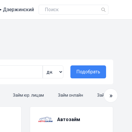
➤
Дзержинский
Подобрать
»
Займ юр. лицам
Займ онлайн
Займ круглосуто
Автозайм