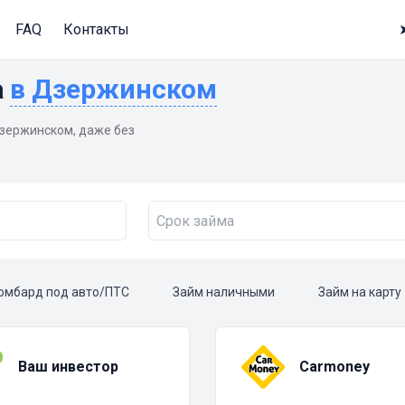
FAQ
Контакты
а
в Дзержинском
зержинском, даже без
омбард под авто/ПТС
Займ наличными
Займ на карту
Ваш инвестор
Carmoney