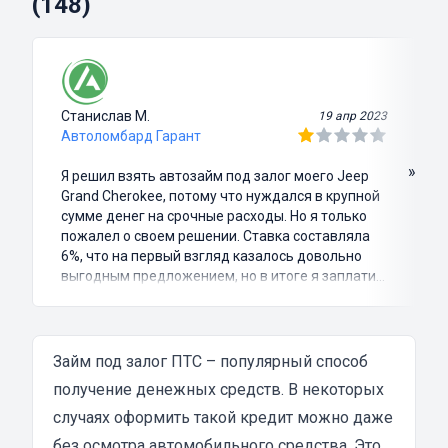
(148)
Станислав М.
19 апр 2023
Автоломбард Гарант
»
Я решил взять автозайм под залог моего Jeep
Grand Cherokee, потому что нуждался в крупной
сумме денег на срочные расходы. Но я только
пожалел о своем решении. Ставка составляла
6%, что на первый взгляд казалось довольно
выгодным предложением, но в итоге я заплатил
куда больше, чем занимал. Не говоря уже о том,
что процесс оформления займа был крайне
затянутым и занял много времени и усилий.
Никакого профессионализма и
Займ под залог ПТС – популярный способ
клиентоориентированности я там не встретил.
получение денежных средств. В некоторых
Разочарование и раздражение - это все, что я
случаях оформить такой кредит можно даже
испытал в результате этого кредита...
без осмотра автомобильного средства. Это