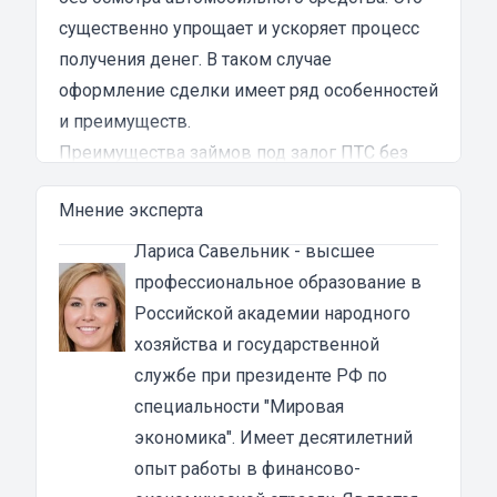
существенно упрощает и ускоряет процесс
получения денег. В таком случае
оформление сделки имеет ряд особенностей
и преимуществ.
Преимущества займов под залог ПТС без
осмотра автомобиля в Клине
Мнение эксперта
Оформление микрозайма под обеспечение
паспорта транспортного средства без
Лариса Савельник
- высшее
осмотра автомобиля становится все более
профессиональное образование в
популярной услугой в кредитных
Российской академии народного
организациях. К основным преимуществам
хозяйства и государственной
такой услуги относится:
службе при президенте РФ по
Возможность подачи заявки и отправки
специальности "Мировая
документов дистанционно. Для этого
экономика". Имеет десятилетний
необходимо оставить заявку на нашем сайте,
опыт работы в финансово-
далее позвонит консультант и предложит