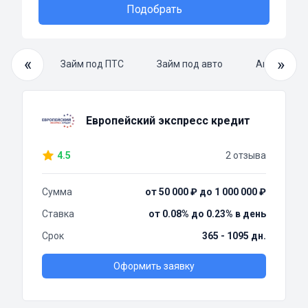
Подобрать
«
»
й займ
Займ под ПТС
Займ под авто
Автоломба
Европейский экспресс кредит
4.5
2 отзыва
Сумма
от 50 000 ₽ до 1 000 000 ₽
Ставка
от 0.08% до 0.23% в день
Срок
365 - 1095 дн.
Оформить заявку