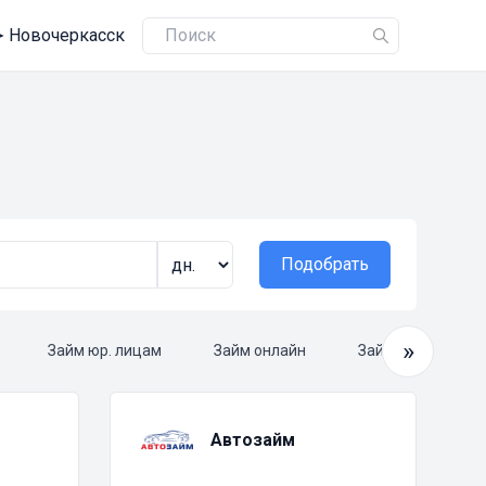
➤
Новочеркасск
Подобрать
»
Займ юр. лицам
Займ онлайн
Займ круглосуто
Автозайм