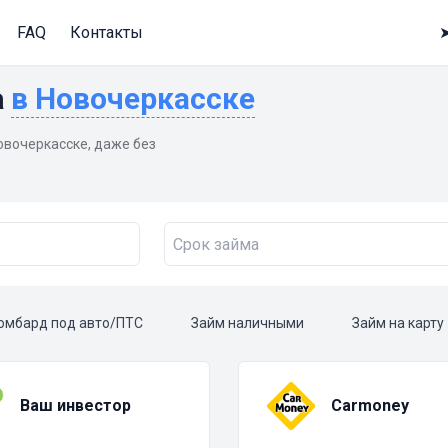
FAQ
Контакты
а
в Новочеркасске
овочеркасске, даже без
омбард под авто/ПТС
Займ наличными
Займ на карту
Ваш инвестор
Carmoney