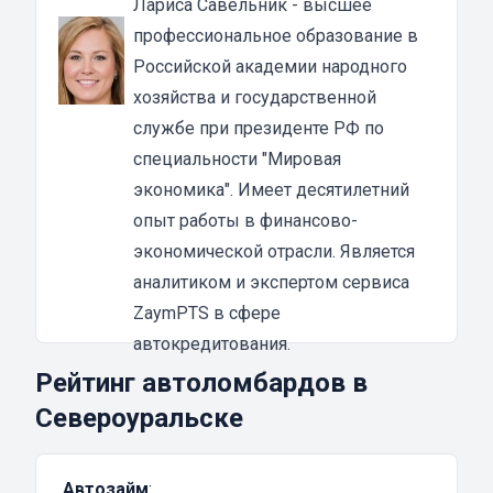
Лариса Савельник
- высшее
поэтому юридические лица часто
профессиональное образование в
пользуются данной услугой. Чаще всего они
Российской академии народного
берут ссуду для развития бизнеса. Это
хозяйства и государственной
разумно, потому как важно продвигать своё
службе при президенте РФ по
дело и добиваться того, чтобы компания
специальности "Мировая
развивалась. Когда на это не хватает
экономика". Имеет десятилетний
денежных средств, можно оформить займ, а
опыт работы в финансово-
потом постепенно выплатить долг.
экономической отрасли. Является
Залоговое имущество остаётся у
аналитиком и экспертом сервиса
предпринимателя, и его можно
ZaymPTS в сфере
использовать в своих целях. Под залог
автокредитования.
придётся оставить только ПТС. Пока долг не
Рейтинг автоломбардов в
погашен, авто не удастся продать или
Североуральске
совершить с ним иные сделки. Документы
получится легко вернуть, как только будет
Автозайм
:
полностью погашена задолженность.