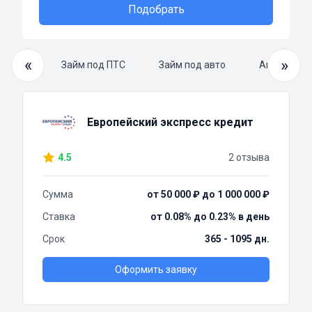
Подобрать
«
»
й займ
Займ под ПТС
Займ под авто
Автоломба
Европейский экспресс кредит
4.5
2 отзыва
Сумма
от 50 000 ₽ до 1 000 000 ₽
Ставка
от 0.08% до 0.23% в день
Срок
365 - 1095 дн.
Оформить заявку