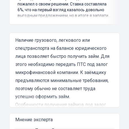
пожалел о своем решении. Ставка составляла
6%, что на первый взгляд казалось довольно
выгодным предложением, но в итоге я заплатил
куда больше, чем занимал. Не говоря уже о том,
что процесс оформления займа был крайне
затянутым и занял много времени и усилий.
Никакого профессионализма и
Наличие грузового, легкового или
клиентоориентированности я там не встретил.
спецтранспорта на балансе юридического
Разочарование и раздражение - это все, что я
лица позволяет быстро получить займ. Для
испытал в результате этого кредита...
этого необходимо передать ПТС под залог
микрофинансовой компании. К заёмщику
предъявляются минимальные требования,
поэтому обычно не составляет труда
успешно оформить займ.
Особенности получения займов под залог
ПТС для развития бизнеса для юридических
Мнение эксперта
лиц в Североуральске
Причин для получения займа немало,