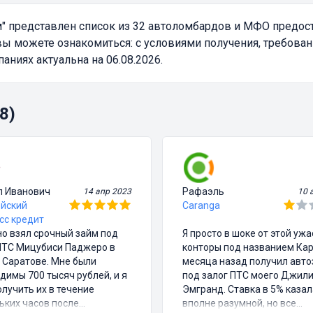
"
представлен список из 32 автоломбардов и МФО предос
вы можете ознакомиться: с условиями получения, требова
ниях актуальна на 06.08.2026.
8)
л Иванович
Рафаэль
14 апр 2023
10 
йский
Caranga
сс кредит
о взял срочный займ под
Я просто в шоке от этой уж
ПТС Мицубиси Паджеро в
конторы под названием Кар
 Саратове. Мне были
месяца назад получил авт
димы 700 тысяч рублей, и я
под залог ПТС моего Джил
олучить их в течение
Эмгранд. Ставка в 5% казал
ьких часов после
вполне разумной, но все