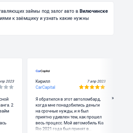
тавляющих займы под залог авто в
Вилючинске
ниями к заёмщику и узнать какие нужны
Кирилл
Ви
апр 2023
7 апр 2023
CarCapital
Ca
»
асной
Я обратился в этот автоломбард,
Я 
анга. 2
когда мне понадобились деньги
че
озайм
на срочные нужды, и я был
зв
и
приятно удивлен тем, как прошел
пр
ась
весь процесс. Мой автомобиль Kia
мо
Rio 2021 года был принят в
ег