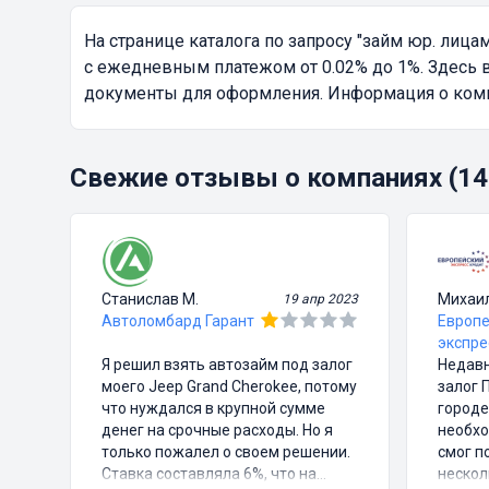
На странице каталога по запросу
"займ юр. лицам
с ежедневным платежом от 0.02% до 1%. Здесь 
документы для оформления. Информация о компа
Свежие отзывы о компаниях (14
Станислав М.
Михаи
19 апр 2023
Автоломбард Гарант
Европе
экспре
Я решил взять автозайм под залог
Недавн
моего Jeep Grand Cherokee, потому
залог 
что нуждался в крупной сумме
городе
денег на срочные расходы. Но я
необхо
только пожалел о своем решении.
смог п
Ставка составляла 6%, что на
нескол