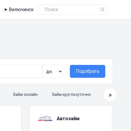
➤
Вилючинск
Подобрать
»
Займ онлайн
Займ круглосуточно
Срочный зай
Автозайм