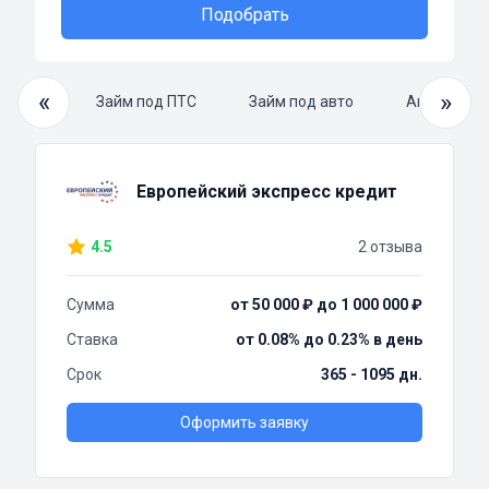
Подобрать
«
»
й займ
Займ под ПТС
Займ под авто
Автоломба
Европейский экспресс кредит
4.5
2 отзыва
Сумма
от 50 000 ₽ до 1 000 000 ₽
Ставка
от 0.08% до 0.23% в день
Срок
365 - 1095 дн.
Оформить заявку