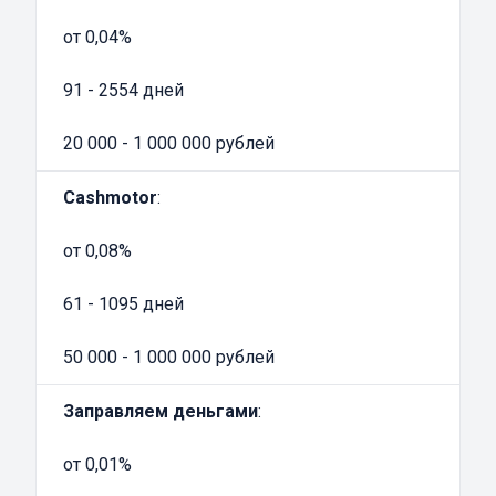
процедуру займа и получить денежные
средства для масштабирования
от 0,04%
предпринимательской деятельности.
91 - 2554 дней
20 000 - 1 000 000 рублей
Cashmotor
:
от 0,08%
61 - 1095 дней
50 000 - 1 000 000 рублей
Заправляем деньгами
:
от 0,01%