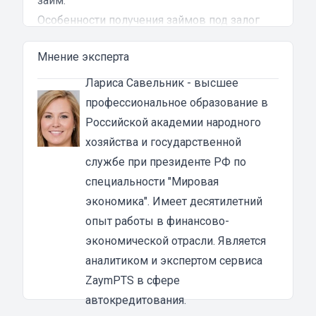
займ.
Особенности получения займов под залог
ПТС для развития бизнеса для юридических
Мнение эксперта
лиц в Жигулёвске
Причин для получения займа немало,
Лариса Савельник
- высшее
поэтому юридические лица часто
профессиональное образование в
пользуются данной услугой. Чаще всего они
Российской академии народного
берут кредит для развития бизнеса. Это
хозяйства и государственной
разумно, потому как важно продвигать своё
службе при президенте РФ по
дело и добиваться того, чтобы компания
специальности "Мировая
развивалась. Когда на это не хватает
экономика". Имеет десятилетний
денежных средств, можно оформить займ, а
опыт работы в финансово-
потом постепенно выплатить долг.
экономической отрасли. Является
Залоговое имущество остаётся у
аналитиком и экспертом сервиса
предпринимателя, и его можно
ZaymPTS в сфере
использовать в своих целях. Под залог
автокредитования.